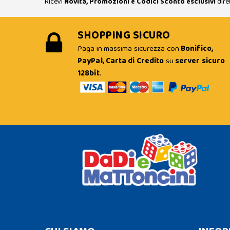
Ricevi
Novità, Promozioni e Codici Sconto esclusivi
dire
SHOPPING SICURO
Paga in massima sicurezza con
Bonifico,
PayPal, Carta di Credito
su
server sicuro
128bit
.