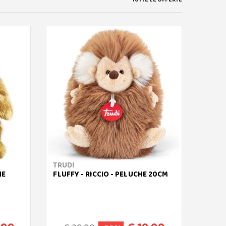
TRUDI
RAVE
HE
FLUFFY - RICCIO - PELUCHE 20CM
APOLL