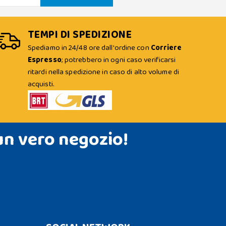
TEMPI DI SPEDIZIONE
Spediamo in 24/48 ore dall'ordine con
Corriere
Espresso
; potrebbero in ogni caso verificarsi
ritardi nella spedizione in caso di alto volume di
acquisti.
un vero negozio!