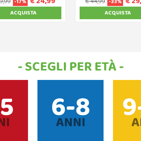
€ 24,99
€ 29
9,99
€ 44,99
-17%
-33%
ACQUISTA
ACQUISTA
- SCEGLI PER ETÀ -