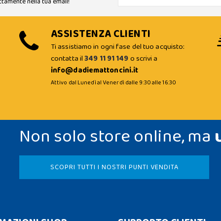
ttamente nella tua email!
ASSISTENZA CLIENTI
Ti assistiamo in ogni fase del tuo acquisto:
contatta il
349 11 91 149
o scrivi a
info@dadiemattoncini.it
Attivo dal Lunedì al Venerdì dalle 9:30 alle 16:30
Non solo store online, ma
SCOPRI TUTTI I NOSTRI PUNTI VENDITA