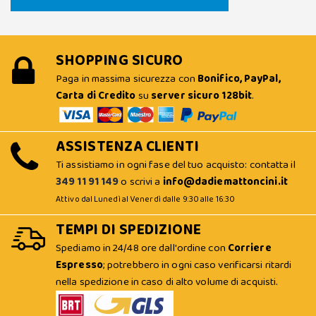
SHOPPING SICURO
Paga in massima sicurezza con
Bonifico, PayPal,
Carta di Credito
su
server sicuro 128bit
.
ASSISTENZA CLIENTI
Ti assistiamo in ogni fase del tuo acquisto: contatta il
349 11 91 149
o scrivi a
info@dadiemattoncini.it
Attivo dal Lunedì al Venerdì dalle 9:30 alle 16:30
TEMPI DI SPEDIZIONE
Spediamo in 24/48 ore dall'ordine con
Corriere
Espresso
; potrebbero in ogni caso verificarsi ritardi
nella spedizione in caso di alto volume di acquisti.