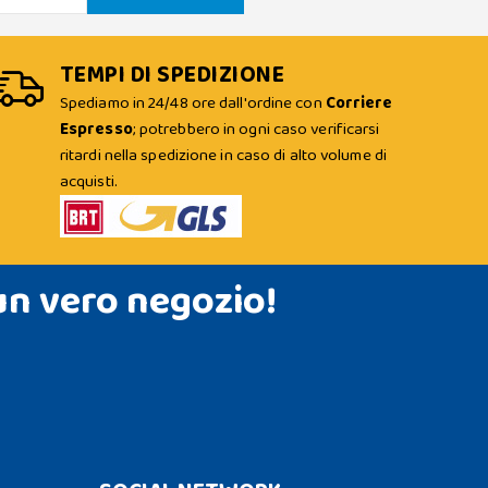
TEMPI DI SPEDIZIONE
Spediamo in 24/48 ore dall'ordine con
Corriere
Espresso
; potrebbero in ogni caso verificarsi
ritardi nella spedizione in caso di alto volume di
acquisti.
un vero negozio!