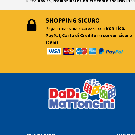
Ricevi
Novità, Promozioni e Codici Sconto esclusivi
dire
SHOPPING SICURO
Paga in massima sicurezza con
Bonifico,
PayPal, Carta di Credito
su
server sicuro
128bit
.