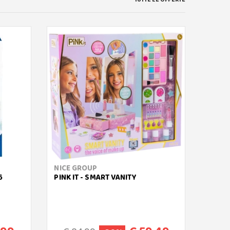
NICE GROUP
RAVE
6
PINK IT - SMART VANITY
POKÉM
3D