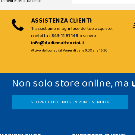
ttamente nella tua email!
ASSISTENZA CLIENTI
Ti assistiamo in ogni fase del tuo acquisto:
contatta il
349 11 91 149
o scrivi a
info@dadiemattoncini.it
Attivo dal Lunedì al Venerdì dalle 9:30 alle 16:30
Non solo store online, ma
SCOPRI TUTTI I NOSTRI PUNTI VENDITA