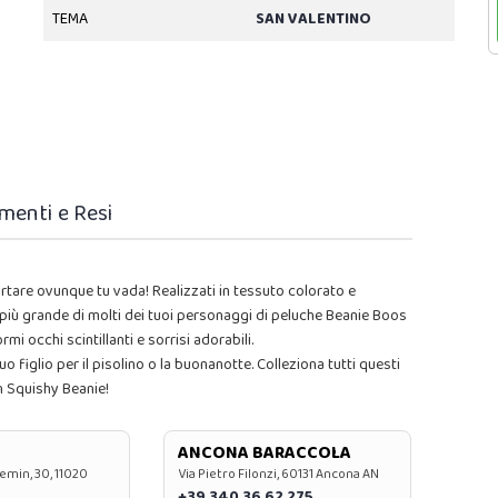
TEMA
SAN VALENTINO
menti e Resi
rtare ovunque tu vada! Realizzati in tessuto colorato e
a più grande di molti dei tuoi personaggi di peluche Beanie Boos
i occhi scintillanti e sorrisi adorabili.
o figlio per il pisolino o la buonanotte. Colleziona tutti questi
n Squishy Beanie!
ANCONA BARACCOLA
emin, 30, 11020
Via Pietro Filonzi, 60131 Ancona AN
+39 340 36 62 275