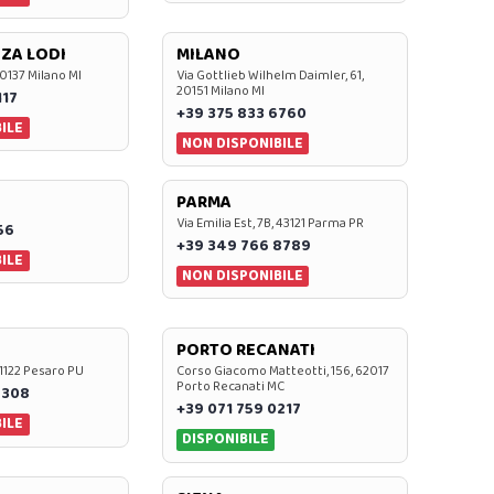
ZA LODI
MILANO
20137 Milano MI
Via Gottlieb Wilhelm Daimler, 61,
20151 Milano MI
117
+39 375 833 6760
ILE
NON DISPONIBILE
PARMA
Via Emilia Est, 7B, 43121 Parma PR
56
+39 349 766 8789
ILE
NON DISPONIBILE
PORTO RECANATI
 61122 Pesaro PU
Corso Giacomo Matteotti, 156, 62017
Porto Recanati MC
7308
+39 071 759 0217
ILE
DISPONIBILE