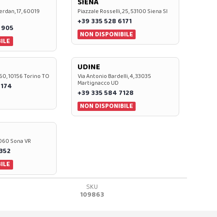
SIENA
rdan, 17, 60019
Piazzale Rosselli, 25, 53100 Siena SI
+39 335 528 6171
 905
NON DISPONIBILE
ILE
UDINE
60, 10156 Torino TO
Via Antonio Bardelli, 4, 33035
Martignacco UD
 174
+39 335 584 7128
NON DISPONIBILE
37060 Sona VR
0352
ILE
SKU
109863