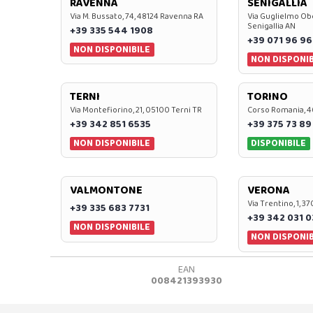
RAVENNA
SENIGALLIA
Via M. Bussato, 74, 48124 Ravenna RA
Via Guglielmo Obe
Senigallia AN
+39 335 544 1908
+39 071 96 96
NON DISPONIBILE
NON DISPONIB
TERNI
TORINO
Via Montefiorino, 21, 05100 Terni TR
Corso Romania, 4
+39 342 851 6535
+39 375 73 89
NON DISPONIBILE
DISPONIBILE
VALMONTONE
VERONA
Via Trentino, 1, 
+39 335 683 7731
+39 342 031 
NON DISPONIBILE
NON DISPONIB
EAN
008421393930