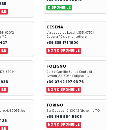
0655
DISPONIBILE
ILE
CESENA
 98, 62012
Via Leopoldo Lucchi, 335, 47521
e MC
Cesena FC c.c. montefiore
 427
+39 335 171 1900
ILE
NON DISPONIBILE
FOLIGNO
 177, 62014
Corso Camillo Benso Conte di
Cavour, 2, 06034 Foligno PG
 938
+39 0742 197 93 76
ILE
NON DISPONIBILE
TORINO
oro, 4, 60035 Jesi
Str. Debouchè, 10042 Nichelino TO
+39 348 584 5603
7426
NON DISPONIBILE
ILE