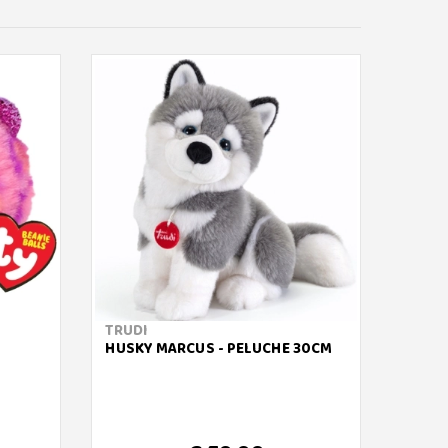
TRUDI
TY
HUSKY MARCUS - PELUCHE 30CM
BEANI
VOLP