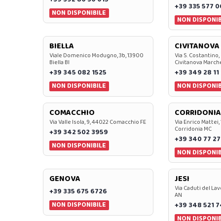
+39 335 577 
NON DISPONIBILE
NON DISPONIB
BIELLA
CIVITANOVA
Viale Domenico Modugno, 3b, 13900
Via S. Costantino,
Biella BI
Civitanova March
+39 345 082 1525
+39 349 28 11
NON DISPONIBILE
NON DISPONIB
COMACCHIO
CORRIDONIA
Via Valle Isola, 9, 44022 Comacchio FE
Via Enrico Mattei,
Corridonia MC
+39 342 502 3959
+39 340 77 27
NON DISPONIBILE
NON DISPONIB
GENOVA
JESI
Via Caduti del Lav
+39 335 675 6726
AN
NON DISPONIBILE
+39 348 521 
NON DISPONIB