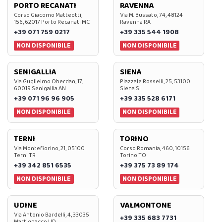
PORTO RECANATI
RAVENNA
Corso Giacomo Matteotti,
Via M. Bussato, 74, 48124
156, 62017 Porto Recanati MC
Ravenna RA
+39 071 759 0217
+39 335 544 1908
NON DISPONIBILE
NON DISPONIBILE
SENIGALLIA
SIENA
Via Guglielmo Oberdan, 17,
Piazzale Rosselli, 25, 53100
60019 Senigallia AN
Siena SI
+39 071 96 96 905
+39 335 528 6171
NON DISPONIBILE
NON DISPONIBILE
TERNI
TORINO
Via Montefiorino, 21, 05100
Corso Romania, 460, 10156
Terni TR
Torino TO
+39 342 851 6535
+39 375 73 89 174
NON DISPONIBILE
NON DISPONIBILE
UDINE
VALMONTONE
Via Antonio Bardelli, 4, 33035
+39 335 683 7731
Martignacco UD