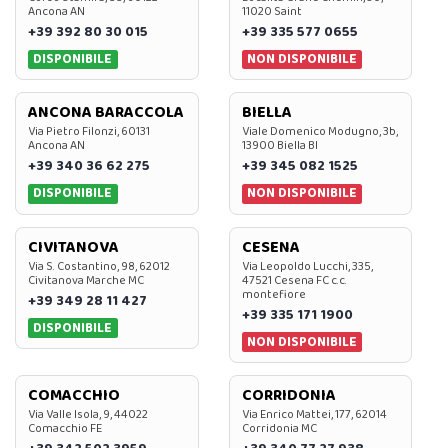
Ancona AN
11020 Saint
+39 392 80 30 015
+39 335 577 0655
DISPONIBILE
NON DISPONIBILE
ANCONA BARACCOLA
BIELLA
Via Pietro Filonzi, 60131
Viale Domenico Modugno, 3b,
Ancona AN
13900 Biella BI
+39 340 36 62 275
+39 345 082 1525
DISPONIBILE
NON DISPONIBILE
CIVITANOVA
CESENA
Via S. Costantino, 98, 62012
Via Leopoldo Lucchi, 335,
Civitanova Marche MC
47521 Cesena FC c.c.
montefiore
+39 349 28 11 427
+39 335 171 1900
DISPONIBILE
NON DISPONIBILE
COMACCHIO
CORRIDONIA
Via Valle Isola, 9, 44022
Via Enrico Mattei, 177, 62014
Comacchio FE
Corridonia MC