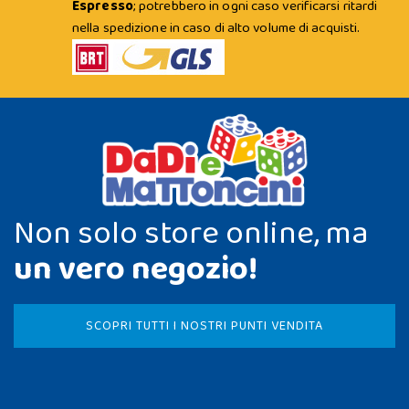
Espresso
; potrebbero in ogni caso verificarsi ritardi
nella spedizione in caso di alto volume di acquisti.
Non solo store online, ma
un vero negozio!
SCOPRI TUTTI I NOSTRI PUNTI VENDITA