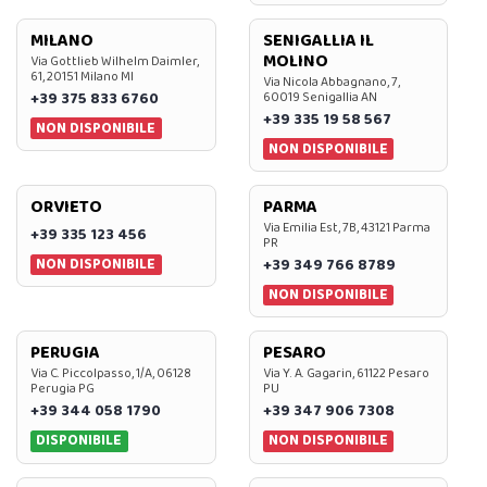
MILANO
SENIGALLIA IL
MOLINO
Via Gottlieb Wilhelm Daimler,
61, 20151 Milano MI
Via Nicola Abbagnano, 7,
+39 375 833 6760
60019 Senigallia AN
+39 335 19 58 567
NON DISPONIBILE
NON DISPONIBILE
ORVIETO
PARMA
Via Emilia Est, 7B, 43121 Parma
+39 335 123 456
PR
NON DISPONIBILE
+39 349 766 8789
NON DISPONIBILE
PERUGIA
PESARO
Via C. Piccolpasso, 1/A, 06128
Via Y. A. Gagarin, 61122 Pesaro
Perugia PG
PU
+39 344 058 1790
+39 347 906 7308
DISPONIBILE
NON DISPONIBILE