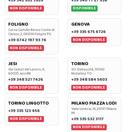
+39 342 502 3959
+39 340 77 27 938
NON DISPONIBILE
DISPONIBILE
FOLIGNO
GENOVA
Corso Camillo Benso Conte di
+39 335 675 6726
Cavour, 2, 06034 Foligno PG
NON DISPONIBILE
+39 0742 197 93 76
NON DISPONIBILE
JESI
TORINO
Via Caduti del Lavoro, 4,
Str. Debouchè, 10042
60035 Jesi AN
Nichelino TO
+39 348 521 7426
+39 348 584 5603
NON DISPONIBILE
NON DISPONIBILE
TORINO LINGOTTO
MILANO PIAZZA LODI
Viale Umbria, 16, 20137 Milano
+39 335 123 456
MI
NON DISPONIBILE
+39 335 532 3117
NON DISPONIBILE