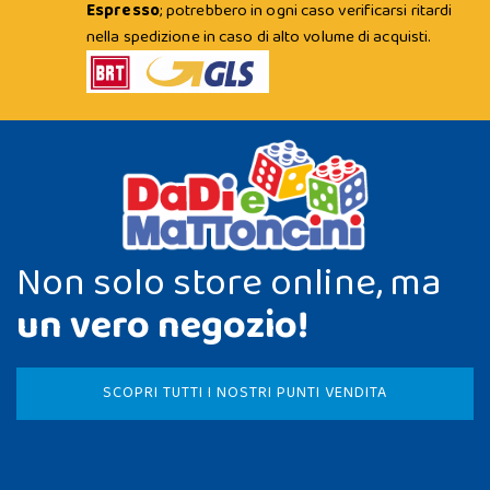
Espresso
; potrebbero in ogni caso verificarsi ritardi
nella spedizione in caso di alto volume di acquisti.
Non solo store online, ma
un vero negozio!
SCOPRI TUTTI I NOSTRI PUNTI VENDITA