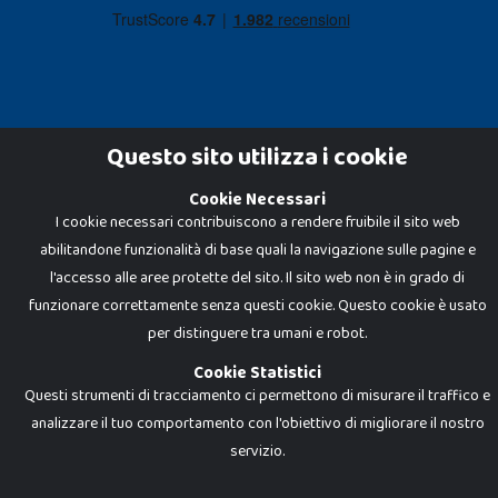
Questo sito utilizza i cookie
Cookie Necessari
Dadi e Mattoncini è un brand di Giocabene Srl. Ogni riproduzione o utilizzo non
I cookie necessari contribuiscono a rendere fruibile il sito web
espressamente autorizzato è severamente vietato. Tutti i loghi, marchi,
brand elencati nel presente shop sono di proprietà dei rispettivi titolari.
abilitandone funzionalità di base quali la navigazione sulle pagine e
I prezzi e le promozioni pubblicate potrebbero differire da quanto esposto in
negozio.
l'accesso alle aree protette del sito. Il sito web non è in grado di
Giocabene Srl - via della Posta 8, 20123 Milano (MI)
funzionare correttamente senza questi cookie. Questo cookie è usato
P.IVA 02608090425 - REA AN201199 - C.S. 10.000 i.v.
per distinguere tra umani e robot.
Cookie Statistici
Questi strumenti di tracciamento ci permettono di misurare il traffico e
analizzare il tuo comportamento con l'obiettivo di migliorare il nostro
servizio.