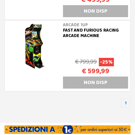
NON DISP
ARCADE 1UP
FAST AND FURIOUS RACING
ARCADE MACHINE
€ 799,99
-25%
€ 599,99
NON DISP
1