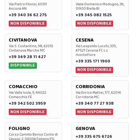
Via Pietro Filonzi, 60131
Viale Domenico Modugno, 3b,
Ancona AN
13900 Biella BI
+39 340 36 62 275
+39 345 082 1525
NON DISPONIBILE
NON DISPONIBILE
CIVITANOVA
CESENA
Via S. Costantino, 98, 62012
Via Leopoldo Lucchi, 335,
Civitanova Marche MC
47521 Cesena FC c.c.
montefiore
+39 349 28 11 427
+39 335 171 1900
DISPONIBILE
NON DISPONIBILE
COMACCHIO
CORRIDONIA
Via Valle Isola, 9, 44022
Via Enrico Mattei, 177, 62014
Comacchio FE
Corridonia MC
+39 342 502 3959
+39 340 77 27 938
NON DISPONIBILE
NON DISPONIBILE
FOLIGNO
GENOVA
Corso Camillo Benso Conte di
+39 335 675 6726
Cavour, 2, 06034 Foligno PG