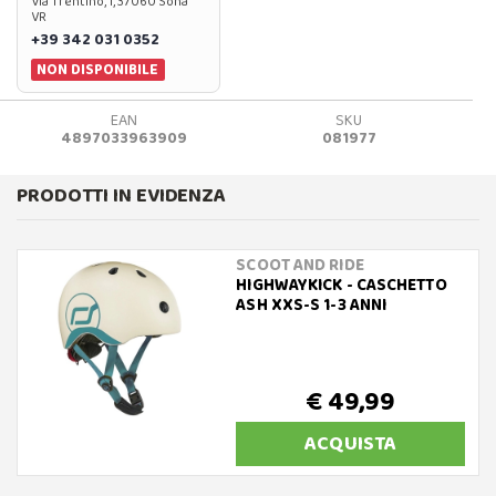
Via Trentino, 1, 37060 Sona
VR
+39 342 031 0352
NON DISPONIBILE
EAN
SKU
4897033963909
081977
PRODOTTI IN EVIDENZA
SCOOT AND RIDE
HIGHWAYKICK - CASCHETTO
ASH XXS-S 1-3 ANNI
€ 49,99
ACQUISTA