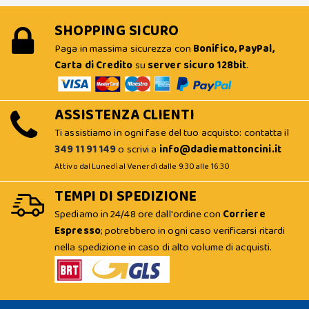
SHOPPING SICURO
Paga in massima sicurezza con
Bonifico, PayPal,
Carta di Credito
su
server sicuro 128bit
.
ASSISTENZA CLIENTI
Ti assistiamo in ogni fase del tuo acquisto: contatta il
349 11 91 149
o scrivi a
info@dadiemattoncini.it
Attivo dal Lunedì al Venerdì dalle 9:30 alle 16:30
TEMPI DI SPEDIZIONE
Spediamo in 24/48 ore dall'ordine con
Corriere
Espresso
; potrebbero in ogni caso verificarsi ritardi
nella spedizione in caso di alto volume di acquisti.