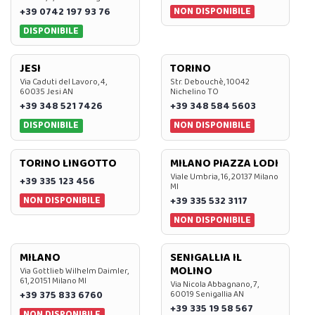
NON DISPONIBILE
+39 0742 197 93 76
DISPONIBILE
JESI
TORINO
Via Caduti del Lavoro, 4,
Str. Debouchè, 10042
60035 Jesi AN
Nichelino TO
+39 348 521 7426
+39 348 584 5603
DISPONIBILE
NON DISPONIBILE
TORINO LINGOTTO
MILANO PIAZZA LODI
Viale Umbria, 16, 20137 Milano
+39 335 123 456
MI
NON DISPONIBILE
+39 335 532 3117
NON DISPONIBILE
MILANO
SENIGALLIA IL
MOLINO
Via Gottlieb Wilhelm Daimler,
61, 20151 Milano MI
Via Nicola Abbagnano, 7,
+39 375 833 6760
60019 Senigallia AN
+39 335 19 58 567
NON DISPONIBILE