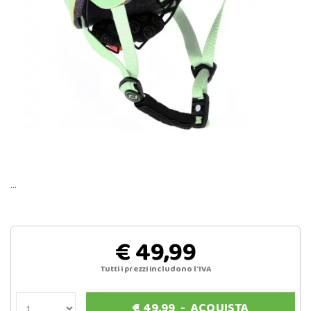
…
€ 49,99
Tutti i prezzi includono l'IVA
€
49,99
-
ACQUISTA