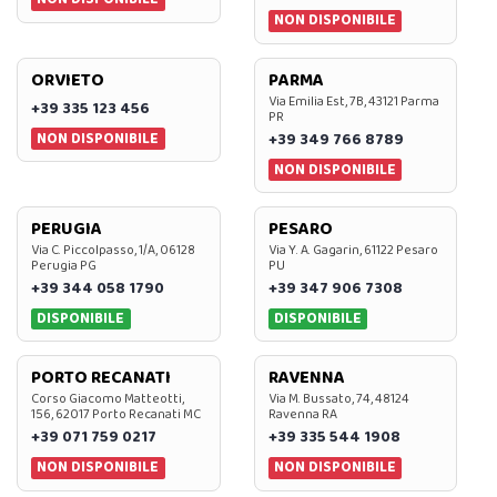
NON DISPONIBILE
ORVIETO
PARMA
Via Emilia Est, 7B, 43121 Parma
+39 335 123 456
PR
NON DISPONIBILE
+39 349 766 8789
NON DISPONIBILE
PERUGIA
PESARO
Via C. Piccolpasso, 1/A, 06128
Via Y. A. Gagarin, 61122 Pesaro
Perugia PG
PU
+39 344 058 1790
+39 347 906 7308
DISPONIBILE
DISPONIBILE
PORTO RECANATI
RAVENNA
Corso Giacomo Matteotti,
Via M. Bussato, 74, 48124
156, 62017 Porto Recanati MC
Ravenna RA
+39 071 759 0217
+39 335 544 1908
NON DISPONIBILE
NON DISPONIBILE