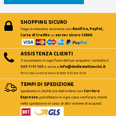
SHOPPING SICURO
Paga in massima sicurezza con
Bonifico, PayPal,
Carta di Credito
su
server sicuro 128bit
.
ASSISTENZA CLIENTI
Ti assistiamo in ogni fase del tuo acquisto: contatta il
349 11 91 149
o scrivi a
info@dadiemattoncini.it
Attivo dal Lunedì al Venerdì dalle 9:30 alle 16:30
TEMPI DI SPEDIZIONE
Spediamo in 24/48 ore dall'ordine con
Corriere
Espresso
; potrebbero in ogni caso verificarsi ritardi
nella spedizione in caso di alto volume di acquisti.