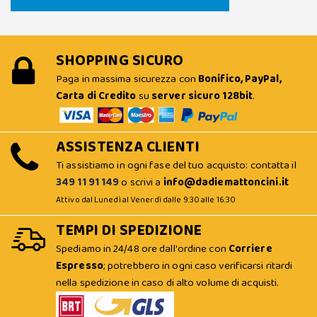
SHOPPING SICURO
Paga in massima sicurezza con
Bonifico, PayPal,
Carta di Credito
su
server sicuro 128bit
.
ASSISTENZA CLIENTI
Ti assistiamo in ogni fase del tuo acquisto: contatta il
349 11 91 149
o scrivi a
info@dadiemattoncini.it
Attivo dal Lunedì al Venerdì dalle 9:30 alle 16:30
TEMPI DI SPEDIZIONE
Spediamo in 24/48 ore dall'ordine con
Corriere
Espresso
; potrebbero in ogni caso verificarsi ritardi
nella spedizione in caso di alto volume di acquisti.