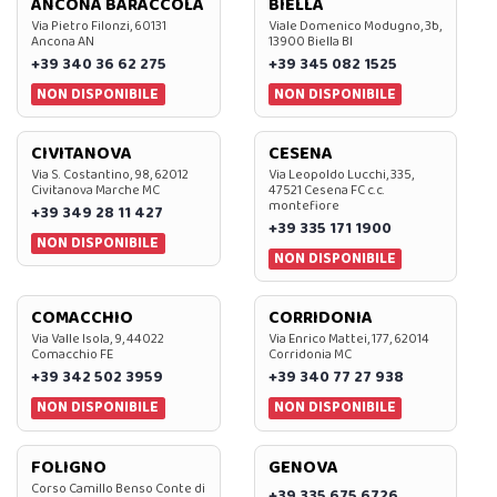
ANCONA BARACCOLA
BIELLA
Via Pietro Filonzi, 60131
Viale Domenico Modugno, 3b,
Ancona AN
13900 Biella BI
+39 340 36 62 275
+39 345 082 1525
NON DISPONIBILE
NON DISPONIBILE
CIVITANOVA
CESENA
Via S. Costantino, 98, 62012
Via Leopoldo Lucchi, 335,
Civitanova Marche MC
47521 Cesena FC c.c.
montefiore
+39 349 28 11 427
+39 335 171 1900
NON DISPONIBILE
NON DISPONIBILE
COMACCHIO
CORRIDONIA
Via Valle Isola, 9, 44022
Via Enrico Mattei, 177, 62014
Comacchio FE
Corridonia MC
+39 342 502 3959
+39 340 77 27 938
NON DISPONIBILE
NON DISPONIBILE
FOLIGNO
GENOVA
Corso Camillo Benso Conte di
+39 335 675 6726