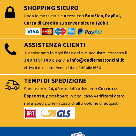
SHOPPING SICURO
Paga in massima sicurezza con
Bonifico, PayPal,
Carta di Credito
su
server sicuro 128bit
.
ASSISTENZA CLIENTI
Ti assistiamo in ogni fase del tuo acquisto: contatta il
349 11 91 149
o scrivi a
info@dadiemattoncini.it
Attivo dal Lunedì al Venerdì dalle 9:30 alle 16:30
TEMPI DI SPEDIZIONE
Spediamo in 24/48 ore dall'ordine con
Corriere
Espresso
; potrebbero in ogni caso verificarsi ritardi
nella spedizione in caso di alto volume di acquisti.