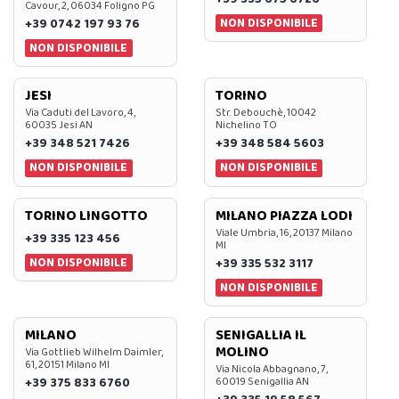
Cavour, 2, 06034 Foligno PG
NON DISPONIBILE
+39 0742 197 93 76
NON DISPONIBILE
JESI
TORINO
Via Caduti del Lavoro, 4,
Str. Debouchè, 10042
60035 Jesi AN
Nichelino TO
+39 348 521 7426
+39 348 584 5603
NON DISPONIBILE
NON DISPONIBILE
TORINO LINGOTTO
MILANO PIAZZA LODI
Viale Umbria, 16, 20137 Milano
+39 335 123 456
MI
NON DISPONIBILE
+39 335 532 3117
NON DISPONIBILE
MILANO
SENIGALLIA IL
MOLINO
Via Gottlieb Wilhelm Daimler,
61, 20151 Milano MI
Via Nicola Abbagnano, 7,
+39 375 833 6760
60019 Senigallia AN