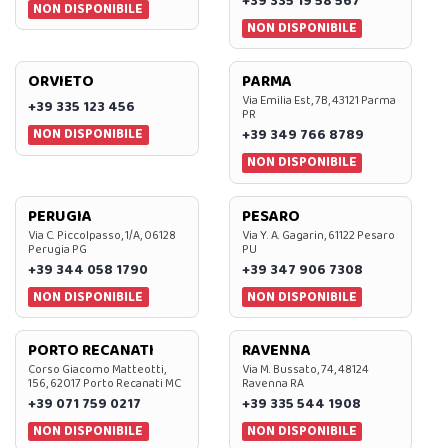
+39 335 19 58 567
NON DISPONIBILE
NON DISPONIBILE
ORVIETO
PARMA
Via Emilia Est, 7B, 43121 Parma
+39 335 123 456
PR
NON DISPONIBILE
+39 349 766 8789
NON DISPONIBILE
PERUGIA
PESARO
Via C. Piccolpasso, 1/A, 06128
Via Y. A. Gagarin, 61122 Pesaro
Perugia PG
PU
+39 344 058 1790
+39 347 906 7308
NON DISPONIBILE
NON DISPONIBILE
PORTO RECANATI
RAVENNA
Corso Giacomo Matteotti,
Via M. Bussato, 74, 48124
156, 62017 Porto Recanati MC
Ravenna RA
+39 071 759 0217
+39 335 544 1908
NON DISPONIBILE
NON DISPONIBILE