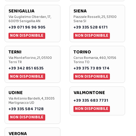
SENIGALLIA
SIENA
Via Guglielmo Oberdan, 17,
Piazzale Rosselli, 25, 53100
60019 Senigallia AN
Siena SI
+39 071 96 96 905
+39 335 528 6171
NON DISPONIBILE
NON DISPONIBILE
TERNI
TORINO
Via Montefiorino, 21, 05100
Corso Romania, 460, 10156
Terni TR
Torino TO
+39 342 851 6535
+39 375 73 89 174
NON DISPONIBILE
NON DISPONIBILE
UDINE
VALMONTONE
Via Antonio Bardelli, 4, 33035
+39 335 683 7731
Martignacco UD
NON DISPONIBILE
+39 335 584 7128
NON DISPONIBILE
VERONA