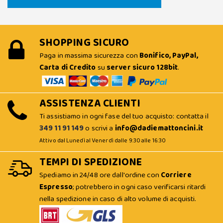
SHOPPING SICURO
Paga in massima sicurezza con
Bonifico, PayPal,
Carta di Credito
su
server sicuro 128bit
.
ASSISTENZA CLIENTI
Ti assistiamo in ogni fase del tuo acquisto: contatta il
349 11 91 149
o scrivi a
info@dadiemattoncini.it
Attivo dal Lunedì al Venerdì dalle 9:30 alle 16:30
TEMPI DI SPEDIZIONE
Spediamo in 24/48 ore dall'ordine con
Corriere
Espresso
; potrebbero in ogni caso verificarsi ritardi
nella spedizione in caso di alto volume di acquisti.