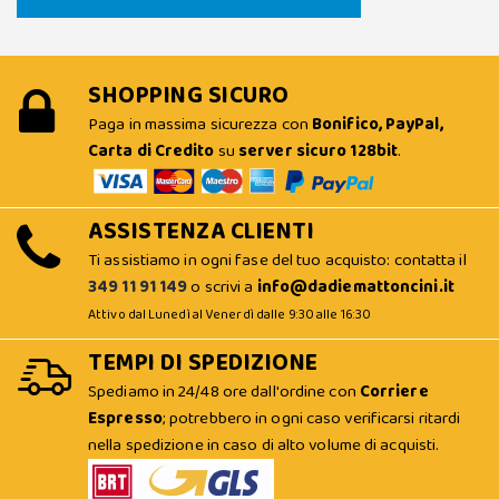
SHOPPING SICURO
Paga in massima sicurezza con
Bonifico, PayPal,
Carta di Credito
su
server sicuro 128bit
.
ASSISTENZA CLIENTI
Ti assistiamo in ogni fase del tuo acquisto: contatta il
349 11 91 149
o scrivi a
info@dadiemattoncini.it
Attivo dal Lunedì al Venerdì dalle 9:30 alle 16:30
TEMPI DI SPEDIZIONE
Spediamo in 24/48 ore dall'ordine con
Corriere
Espresso
; potrebbero in ogni caso verificarsi ritardi
nella spedizione in caso di alto volume di acquisti.