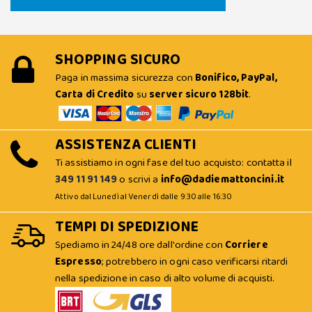
SHOPPING SICURO
Paga in massima sicurezza con
Bonifico, PayPal,
Carta di Credito
su
server sicuro 128bit
.
ASSISTENZA CLIENTI
Ti assistiamo in ogni fase del tuo acquisto: contatta il
349 11 91 149
o scrivi a
info@dadiemattoncini.it
Attivo dal Lunedì al Venerdì dalle 9:30 alle 16:30
TEMPI DI SPEDIZIONE
Spediamo in 24/48 ore dall'ordine con
Corriere
Espresso
; potrebbero in ogni caso verificarsi ritardi
nella spedizione in caso di alto volume di acquisti.