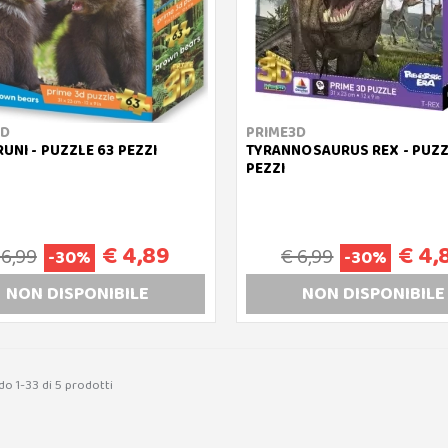
3D
PRIME3D
RUNI - PUZZLE 63 PEZZI
TYRANNOSAURUS REX - PUZZ
PEZZI
€ 4,89
€ 4,
 6,99
€ 6,99
-30%
-30%
NON DISP
ONIBILE
NON DISP
ONIBILE
do 1-33 di 5 prodotti