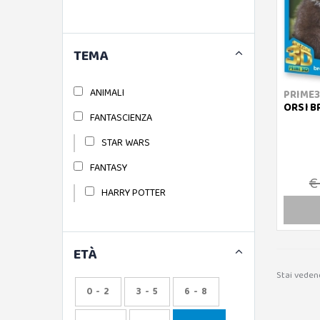
TEMA
ANIMALI
PRIME
ORSI B
FANTASCIENZA
STAR WARS
FANTASY
€
HARRY POTTER
ETÀ
Stai veden
0 - 2
3 - 5
6 - 8