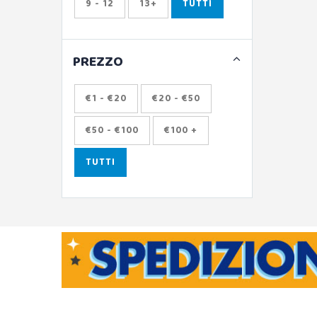
9 - 12
13+
TUTTI
PREZZO
€1 - €20
€20 - €50
€50 - €100
€100 +
TUTTI