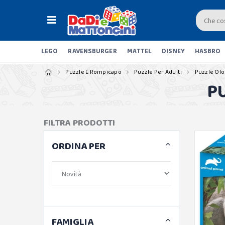
LEGO
RAVENSBURGER
MATTEL
DISNEY
HASBRO
Puzzle E Rompicapo
Puzzle Per Adulti
Puzzle Olo
P
FILTRA PRODOTTI
ORDINA PER
FAMIGLIA