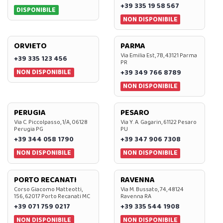
+39 335 19 58 567
DISPONIBILE
NON DISPONIBILE
ORVIETO
PARMA
Via Emilia Est, 7B, 43121 Parma
+39 335 123 456
PR
NON DISPONIBILE
+39 349 766 8789
NON DISPONIBILE
PERUGIA
PESARO
Via C. Piccolpasso, 1/A, 06128
Via Y. A. Gagarin, 61122 Pesaro
Perugia PG
PU
+39 344 058 1790
+39 347 906 7308
NON DISPONIBILE
NON DISPONIBILE
PORTO RECANATI
RAVENNA
Corso Giacomo Matteotti,
Via M. Bussato, 74, 48124
156, 62017 Porto Recanati MC
Ravenna RA
+39 071 759 0217
+39 335 544 1908
NON DISPONIBILE
NON DISPONIBILE