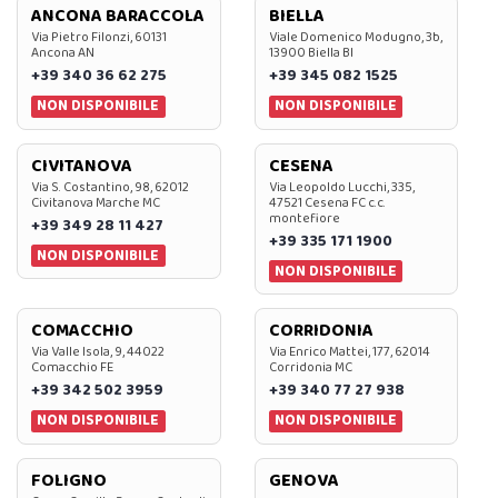
ANCONA BARACCOLA
BIELLA
Via Pietro Filonzi, 60131
Viale Domenico Modugno, 3b,
Ancona AN
13900 Biella BI
+39 340 36 62 275
+39 345 082 1525
NON DISPONIBILE
NON DISPONIBILE
CIVITANOVA
CESENA
Via S. Costantino, 98, 62012
Via Leopoldo Lucchi, 335,
Civitanova Marche MC
47521 Cesena FC c.c.
montefiore
+39 349 28 11 427
+39 335 171 1900
NON DISPONIBILE
NON DISPONIBILE
COMACCHIO
CORRIDONIA
Via Valle Isola, 9, 44022
Via Enrico Mattei, 177, 62014
Comacchio FE
Corridonia MC
+39 342 502 3959
+39 340 77 27 938
NON DISPONIBILE
NON DISPONIBILE
FOLIGNO
GENOVA