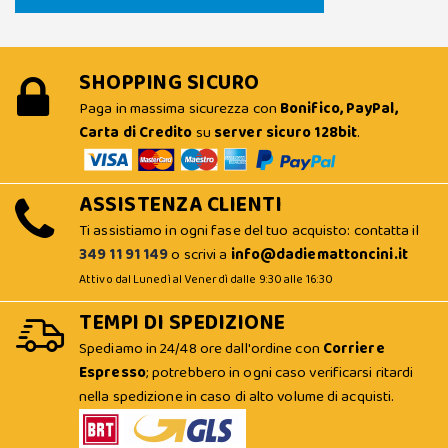
SHOPPING SICURO
Paga in massima sicurezza con
Bonifico, PayPal,
Carta di Credito
su
server sicuro 128bit
.
ASSISTENZA CLIENTI
Ti assistiamo in ogni fase del tuo acquisto: contatta il
349 11 91 149
o scrivi a
info@dadiemattoncini.it
Attivo dal Lunedì al Venerdì dalle 9:30 alle 16:30
TEMPI DI SPEDIZIONE
Spediamo in 24/48 ore dall'ordine con
Corriere
Espresso
; potrebbero in ogni caso verificarsi ritardi
nella spedizione in caso di alto volume di acquisti.