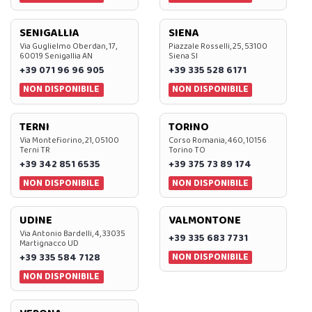
SENIGALLIA
SIENA
Via Guglielmo Oberdan, 17,
Piazzale Rosselli, 25, 53100
60019 Senigallia AN
Siena SI
+39 071 96 96 905
+39 335 528 6171
NON DISPONIBILE
NON DISPONIBILE
TERNI
TORINO
Via Montefiorino, 21, 05100
Corso Romania, 460, 10156
Terni TR
Torino TO
+39 342 851 6535
+39 375 73 89 174
NON DISPONIBILE
NON DISPONIBILE
UDINE
VALMONTONE
Via Antonio Bardelli, 4, 33035
+39 335 683 7731
Martignacco UD
NON DISPONIBILE
+39 335 584 7128
NON DISPONIBILE