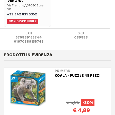
VERONA
Via Trentino, 1, 37060 Sona
VR
+39 342 031 0352
NON DISPONIBILE
EAN
SKU
670889135744
089858
01670889135743
PRODOTTI IN EVIDENZA
PRIME3D
KOALA - PUZZLE 48 PEZZI
€ 6,99
-30%
€ 4,89