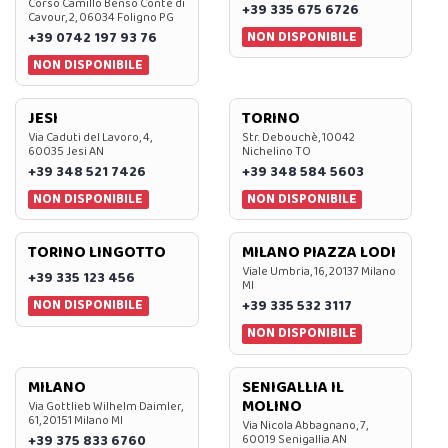
Corso Camillo Benso Conte di
+39 335 675 6726
Cavour, 2, 06034 Foligno PG
NON DISPONIBILE
+39 0742 197 93 76
NON DISPONIBILE
JESI
TORINO
Via Caduti del Lavoro, 4,
Str. Debouchè, 10042
60035 Jesi AN
Nichelino TO
+39 348 521 7426
+39 348 584 5603
NON DISPONIBILE
NON DISPONIBILE
TORINO LINGOTTO
MILANO PIAZZA LODI
Viale Umbria, 16, 20137 Milano
+39 335 123 456
MI
NON DISPONIBILE
+39 335 532 3117
NON DISPONIBILE
MILANO
SENIGALLIA IL
MOLINO
Via Gottlieb Wilhelm Daimler,
61, 20151 Milano MI
Via Nicola Abbagnano, 7,
+39 375 833 6760
60019 Senigallia AN