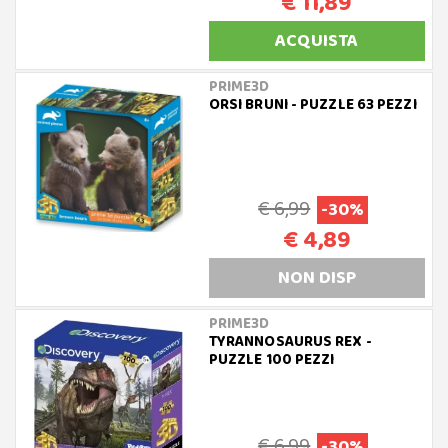
€ 11,89
ACQUISTA
PRIME3D
ORSI BRUNI - PUZZLE 63 PEZZI
€ 6,99
-30%
€ 4,89
NON DISP
PRIME3D
TYRANNOSAURUS REX -
PUZZLE 100 PEZZI
€ 6,99
-30%