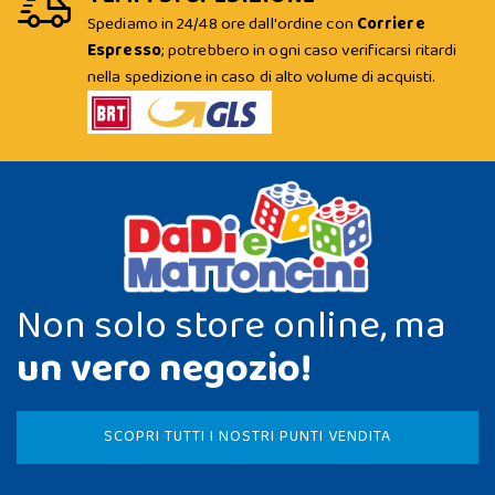
Spediamo in 24/48 ore dall'ordine con
Corriere
Espresso
; potrebbero in ogni caso verificarsi ritardi
nella spedizione in caso di alto volume di acquisti.
Non solo store online, ma
un vero negozio!
SCOPRI TUTTI I NOSTRI PUNTI VENDITA