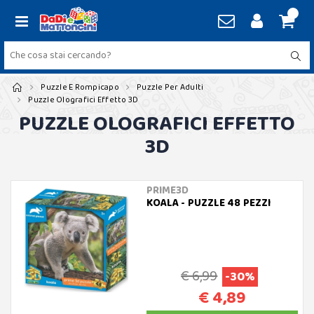
Puzzle E Rompicapo
Puzzle Per Adulti
Puzzle Olografici Effetto 3D
PUZZLE OLOGRAFICI EFFETTO
3D
PRIME3D
KOALA - PUZZLE 48 PEZZI
€ 6,99
-30%
€ 4,89