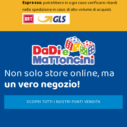
Espresso
; potrebbero in ogni caso verificarsi ritardi
nella spedizione in caso di alto volume di acquisti.
Non solo store online, ma
un vero negozio!
SCOPRI TUTTI I NOSTRI PUNTI VENDITA