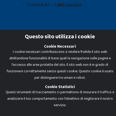
Questo sito utilizza i cookie
Cookie Necessari
Dadi e Mattoncini è un brand di Giocabene Srl. Ogni riproduzione o utilizzo non
I cookie necessari contribuiscono a rendere fruibile il sito web
espressamente autorizzato è severamente vietato. Tutti i loghi, marchi,
brand elencati nel presente shop sono di proprietà dei rispettivi titolari.
abilitandone funzionalità di base quali la navigazione sulle pagine e
I prezzi e le promozioni pubblicate potrebbero differire da quanto esposto in
negozio.
l'accesso alle aree protette del sito. Il sito web non è in grado di
Giocabene Srl - via della Posta 8, 20123 Milano (MI)
funzionare correttamente senza questi cookie. Questo cookie è usato
P.IVA 02608090425 - REA AN201199 - C.S. 10.000 i.v.
per distinguere tra umani e robot.
Cookie Statistici
Questi strumenti di tracciamento ci permettono di misurare il traffico e
analizzare il tuo comportamento con l'obiettivo di migliorare il nostro
servizio.