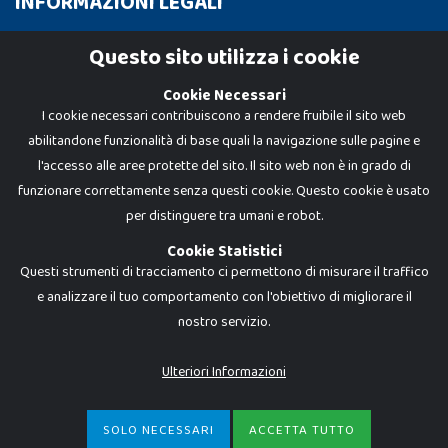
INFORMAZIONI LEGALI
Cookie Policy
Questo sito utilizza i cookie
Privacy Policy
Cookie Necessari
I cookie necessari contribuiscono a rendere fruibile il sito web
abilitandone funzionalità di base quali la navigazione sulle pagine e
l'accesso alle aree protette del sito. Il sito web non è in grado di
funzionare correttamente senza questi cookie. Questo cookie è usato
per distinguere tra umani e robot.
Cookie Statistici
Questi strumenti di tracciamento ci permettono di misurare il traffico
e analizzare il tuo comportamento con l'obiettivo di migliorare il
Dadi e Mattoncini è un brand di Giocabene Srl. Ogni riproduzione o utilizzo non
nostro servizio.
espressamente autorizzato è severamente vietato. Tutti i loghi, marchi,
brand elencati nel presente shop sono di proprietà dei rispettivi titolari.
I prezzi e le promozioni pubblicate potrebbero differire da quanto esposto in
Ulteriori Informazioni
negozio.
Giocabene Srl - via della Posta 8, 20123 Milano (MI)
P.IVA 02608090425 - REA AN201199 - C.S. 10.000 i.v.
SOLO NECESSARI
ACCETTA TUTTO
€
8,99
-
ACQUISTA