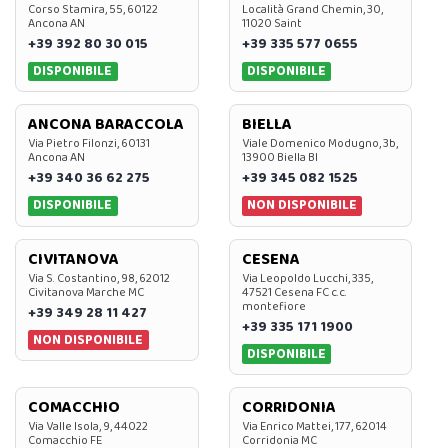
Corso Stamira, 55, 60122
Località Grand Chemin, 30,
Ancona AN
11020 Saint
+39 392 80 30 015
+39 335 577 0655
DISPONIBILE
DISPONIBILE
ANCONA BARACCOLA
BIELLA
Via Pietro Filonzi, 60131
Viale Domenico Modugno, 3b,
Ancona AN
13900 Biella BI
+39 340 36 62 275
+39 345 082 1525
DISPONIBILE
NON DISPONIBILE
CIVITANOVA
CESENA
Via S. Costantino, 98, 62012
Via Leopoldo Lucchi, 335,
Civitanova Marche MC
47521 Cesena FC c.c.
montefiore
+39 349 28 11 427
+39 335 171 1900
NON DISPONIBILE
DISPONIBILE
COMACCHIO
CORRIDONIA
Via Valle Isola, 9, 44022
Via Enrico Mattei, 177, 62014
Comacchio FE
Corridonia MC