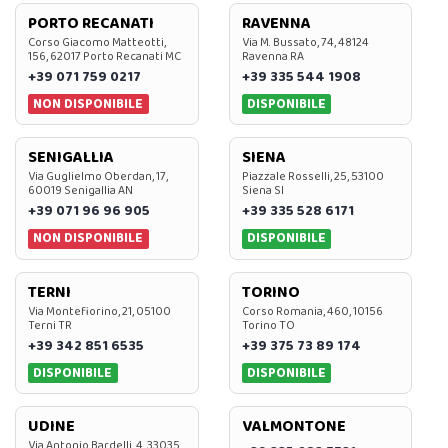
PORTO RECANATI
RAVENNA
Corso Giacomo Matteotti,
Via M. Bussato, 74, 48124
156, 62017 Porto Recanati MC
Ravenna RA
+39 071 759 0217
+39 335 544 1908
NON DISPONIBILE
DISPONIBILE
SENIGALLIA
SIENA
Via Guglielmo Oberdan, 17,
Piazzale Rosselli, 25, 53100
60019 Senigallia AN
Siena SI
+39 071 96 96 905
+39 335 528 6171
NON DISPONIBILE
DISPONIBILE
TERNI
TORINO
Via Montefiorino, 21, 05100
Corso Romania, 460, 10156
Terni TR
Torino TO
+39 342 851 6535
+39 375 73 89 174
DISPONIBILE
DISPONIBILE
UDINE
VALMONTONE
Via Antonio Bardelli, 4, 33035