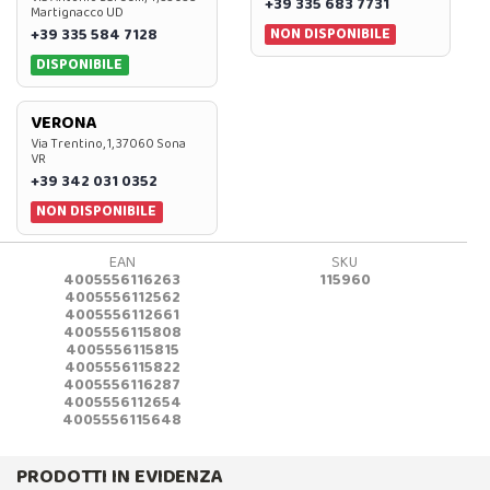
+39 335 683 7731
Martignacco UD
NON DISPONIBILE
+39 335 584 7128
DISPONIBILE
VERONA
Via Trentino, 1, 37060 Sona
VR
+39 342 031 0352
NON DISPONIBILE
EAN
SKU
4005556116263
115960
4005556112562
4005556112661
4005556115808
4005556115815
4005556115822
4005556116287
4005556112654
4005556115648
PRODOTTI IN EVIDENZA