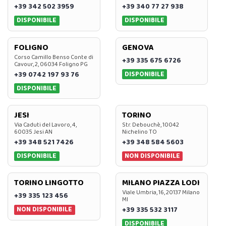
+39 342 502 3959
+39 340 77 27 938
DISPONIBILE
DISPONIBILE
FOLIGNO
GENOVA
Corso Camillo Benso Conte di
+39 335 675 6726
Cavour, 2, 06034 Foligno PG
DISPONIBILE
+39 0742 197 93 76
DISPONIBILE
JESI
TORINO
Via Caduti del Lavoro, 4,
Str. Debouchè, 10042
60035 Jesi AN
Nichelino TO
+39 348 521 7426
+39 348 584 5603
DISPONIBILE
NON DISPONIBILE
TORINO LINGOTTO
MILANO PIAZZA LODI
Viale Umbria, 16, 20137 Milano
+39 335 123 456
MI
NON DISPONIBILE
+39 335 532 3117
DISPONIBILE