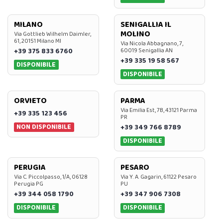
MILANO
SENIGALLIA IL
MOLINO
Via Gottlieb Wilhelm Daimler,
61, 20151 Milano MI
Via Nicola Abbagnano, 7,
+39 375 833 6760
60019 Senigallia AN
+39 335 19 58 567
DISPONIBILE
DISPONIBILE
ORVIETO
PARMA
Via Emilia Est, 7B, 43121 Parma
+39 335 123 456
PR
NON DISPONIBILE
+39 349 766 8789
DISPONIBILE
PERUGIA
PESARO
Via C. Piccolpasso, 1/A, 06128
Via Y. A. Gagarin, 61122 Pesaro
Perugia PG
PU
+39 344 058 1790
+39 347 906 7308
DISPONIBILE
DISPONIBILE