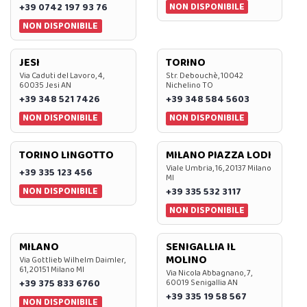
NON DISPONIBILE
+39 0742 197 93 76
NON DISPONIBILE
JESI
TORINO
Via Caduti del Lavoro, 4,
Str. Debouchè, 10042
60035 Jesi AN
Nichelino TO
+39 348 521 7426
+39 348 584 5603
NON DISPONIBILE
NON DISPONIBILE
TORINO LINGOTTO
MILANO PIAZZA LODI
Viale Umbria, 16, 20137 Milano
+39 335 123 456
MI
NON DISPONIBILE
+39 335 532 3117
NON DISPONIBILE
MILANO
SENIGALLIA IL
MOLINO
Via Gottlieb Wilhelm Daimler,
61, 20151 Milano MI
Via Nicola Abbagnano, 7,
+39 375 833 6760
60019 Senigallia AN
+39 335 19 58 567
NON DISPONIBILE