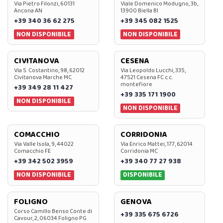
Via Pietro Filonzi, 60131
Viale Domenico Modugno, 3b,
Ancona AN
13900 Biella BI
+39 340 36 62 275
+39 345 082 1525
NON DISPONIBILE
NON DISPONIBILE
CIVITANOVA
CESENA
Via S. Costantino, 98, 62012
Via Leopoldo Lucchi, 335,
Civitanova Marche MC
47521 Cesena FC c.c.
montefiore
+39 349 28 11 427
+39 335 171 1900
NON DISPONIBILE
NON DISPONIBILE
COMACCHIO
CORRIDONIA
Via Valle Isola, 9, 44022
Via Enrico Mattei, 177, 62014
Comacchio FE
Corridonia MC
+39 342 502 3959
+39 340 77 27 938
NON DISPONIBILE
DISPONIBILE
FOLIGNO
GENOVA
Corso Camillo Benso Conte di
+39 335 675 6726
Cavour, 2, 06034 Foligno PG