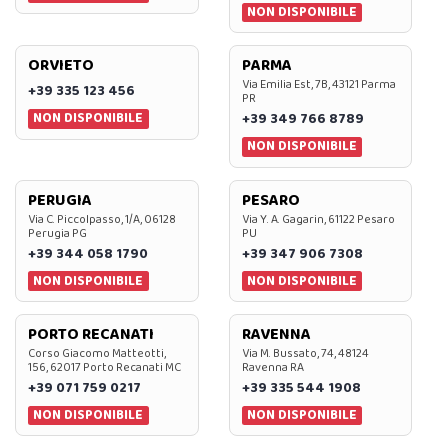
NON DISPONIBILE
ORVIETO
PARMA
Via Emilia Est, 7B, 43121 Parma
+39 335 123 456
PR
NON DISPONIBILE
+39 349 766 8789
NON DISPONIBILE
PERUGIA
PESARO
Via C. Piccolpasso, 1/A, 06128
Via Y. A. Gagarin, 61122 Pesaro
Perugia PG
PU
+39 344 058 1790
+39 347 906 7308
NON DISPONIBILE
NON DISPONIBILE
PORTO RECANATI
RAVENNA
Corso Giacomo Matteotti,
Via M. Bussato, 74, 48124
156, 62017 Porto Recanati MC
Ravenna RA
+39 071 759 0217
+39 335 544 1908
NON DISPONIBILE
NON DISPONIBILE