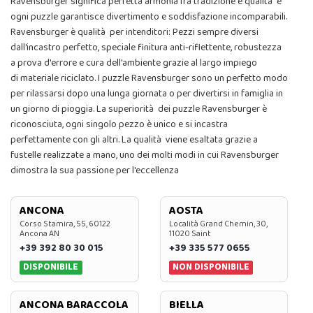
Ravensburger significa perfetta armonia fra tradizione e qualità e
ogni puzzle garantisce divertimento e soddisfazione incomparabili.
Ravensburger è qualità per intenditori: Pezzi sempre diversi
dall'incastro perfetto, speciale finitura anti-riflettente, robustezza
a prova d'errore e cura dell'ambiente grazie al largo impiego
di materiale riciclato. I puzzle Ravensburger sono un perfetto modo
per rilassarsi dopo una lunga giornata o per divertirsi in famiglia in
un giorno di pioggia. La superiorità dei puzzle Ravensburger è
riconosciuta, ogni singolo pezzo è unico e si incastra
perfettamente con gli altri. La qualità viene esaltata grazie a
fustelle realizzate a mano, uno dei molti modi in cui Ravensburger
dimostra la sua passione per l'eccellenza
ANCONA
AOSTA
Corso Stamira, 55, 60122
Località Grand Chemin, 30,
Ancona AN
11020 Saint
+39 392 80 30 015
+39 335 577 0655
DISPONIBILE
NON DISPONIBILE
ANCONA BARACCOLA
BIELLA