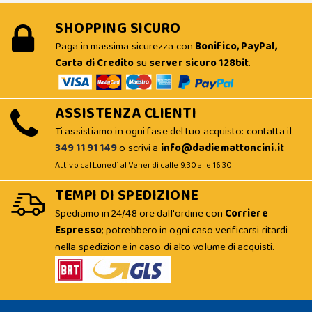
SHOPPING SICURO
Paga in massima sicurezza con
Bonifico, PayPal,
Carta di Credito
su
server sicuro 128bit
.
ASSISTENZA CLIENTI
Ti assistiamo in ogni fase del tuo acquisto: contatta il
349 11 91 149
o scrivi a
info@dadiemattoncini.it
Attivo dal Lunedì al Venerdì dalle 9:30 alle 16:30
TEMPI DI SPEDIZIONE
Spediamo in 24/48 ore dall'ordine con
Corriere
Espresso
; potrebbero in ogni caso verificarsi ritardi
nella spedizione in caso di alto volume di acquisti.