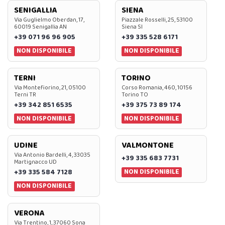
SENIGALLIA
SIENA
Via Guglielmo Oberdan, 17,
Piazzale Rosselli, 25, 53100
60019 Senigallia AN
Siena SI
+39 071 96 96 905
+39 335 528 6171
NON DISPONIBILE
NON DISPONIBILE
TERNI
TORINO
Via Montefiorino, 21, 05100
Corso Romania, 460, 10156
Terni TR
Torino TO
+39 342 851 6535
+39 375 73 89 174
NON DISPONIBILE
NON DISPONIBILE
UDINE
VALMONTONE
Via Antonio Bardelli, 4, 33035
+39 335 683 7731
Martignacco UD
NON DISPONIBILE
+39 335 584 7128
NON DISPONIBILE
VERONA
Via Trentino, 1, 37060 Sona