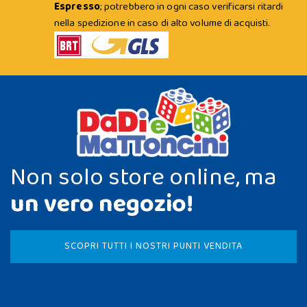
Espresso
; potrebbero in ogni caso verificarsi ritardi
nella spedizione in caso di alto volume di acquisti.
Non solo store online, ma
un vero negozio!
SCOPRI TUTTI I NOSTRI PUNTI VENDITA