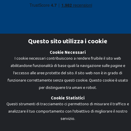
Questo sito utilizza i cookie
Cookie Necessari
Dadi e Mattoncini è un brand di Giocabene Srl. Ogni riproduzione o utilizzo non
I cookie necessari contribuiscono a rendere fruibile il sito web
espressamente autorizzato è severamente vietato. Tutti i loghi, marchi,
brand elencati nel presente shop sono di proprietà dei rispettivi titolari.
abilitandone funzionalità di base quali la navigazione sulle pagine e
I prezzi e le promozioni pubblicate potrebbero differire da quanto esposto in
negozio.
l'accesso alle aree protette del sito. Il sito web non è in grado di
Giocabene Srl - via della Posta 8, 20123 Milano (MI)
funzionare correttamente senza questi cookie. Questo cookie è usato
P.IVA 02608090425 - REA AN201199 - C.S. 10.000 i.v.
per distinguere tra umani e robot.
Cookie Statistici
Questi strumenti di tracciamento ci permettono di misurare il traffico e
analizzare il tuo comportamento con l'obiettivo di migliorare il nostro
servizio.