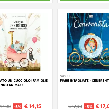
SASSI
VATO UN CUCCIOLO! FAMIGLIE
FIABE INTAGLIATE - CENEREN
ONDO ANIMALE
€ 14,15
€ 17,
 14,90
€ 17,90
-5%
-5%