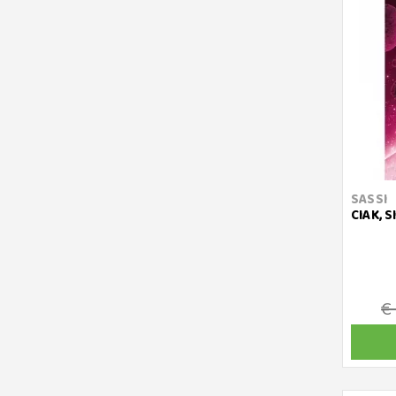
SASSI
CIAK, S
€