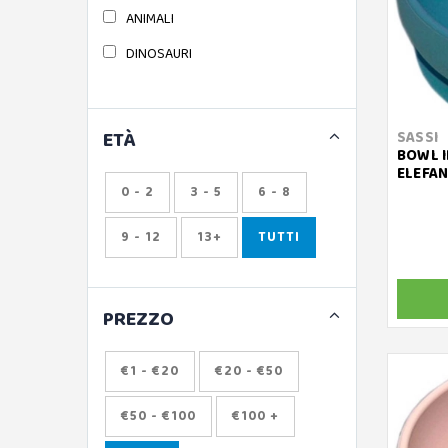
ANIMALI
DINOSAURI
ETÀ
SASSI
BOWL I
ELEFAN
0 - 2
3 - 5
6 - 8
9 - 12
13+
TUTTI
PREZZO
€1 - €20
€20 - €50
€50 - €100
€100 +