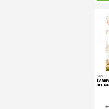
SASSI
È ARRI
DEL M
€