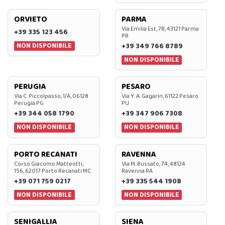
ORVIETO
PARMA
Via Emilia Est, 7B, 43121 Parma
+39 335 123 456
PR
NON DISPONIBILE
+39 349 766 8789
NON DISPONIBILE
PERUGIA
PESARO
Via C. Piccolpasso, 1/A, 06128
Via Y. A. Gagarin, 61122 Pesaro
Perugia PG
PU
+39 344 058 1790
+39 347 906 7308
NON DISPONIBILE
NON DISPONIBILE
PORTO RECANATI
RAVENNA
Corso Giacomo Matteotti,
Via M. Bussato, 74, 48124
156, 62017 Porto Recanati MC
Ravenna RA
+39 071 759 0217
+39 335 544 1908
NON DISPONIBILE
NON DISPONIBILE
SENIGALLIA
SIENA