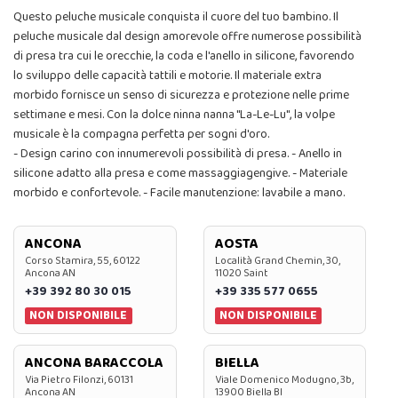
Questo peluche musicale conquista il cuore del tuo bambino. Il
peluche musicale dal design amorevole offre numerose possibilità
di presa tra cui le orecchie, la coda e l'anello in silicone, favorendo
lo sviluppo delle capacità tattili e motorie. Il materiale extra
morbido fornisce un senso di sicurezza e protezione nelle prime
settimane e mesi. Con la dolce ninna nanna "La-Le-Lu", la volpe
musicale è la compagna perfetta per sogni d'oro.
- Design carino con innumerevoli possibilità di presa. - Anello in
silicone adatto alla presa e come massaggiagengive. - Materiale
morbido e confortevole. - Facile manutenzione: lavabile a mano.
ANCONA
AOSTA
Corso Stamira, 55, 60122
Località Grand Chemin, 30,
Ancona AN
11020 Saint
+39 392 80 30 015
+39 335 577 0655
NON DISPONIBILE
NON DISPONIBILE
ANCONA BARACCOLA
BIELLA
Via Pietro Filonzi, 60131
Viale Domenico Modugno, 3b,
Ancona AN
13900 Biella BI