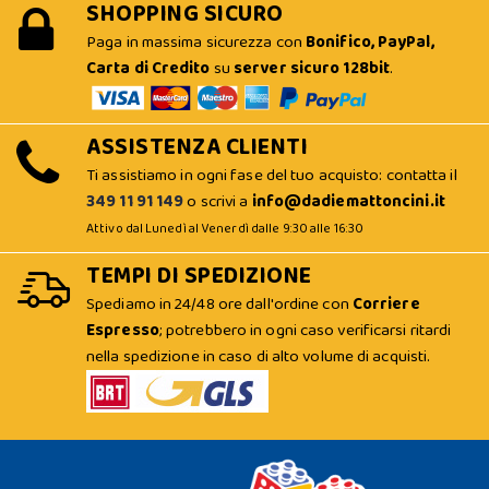
SHOPPING SICURO
Paga in massima sicurezza con
Bonifico, PayPal,
Carta di Credito
su
server sicuro 128bit
.
ASSISTENZA CLIENTI
Ti assistiamo in ogni fase del tuo acquisto: contatta il
349 11 91 149
o scrivi a
info@dadiemattoncini.it
Attivo dal Lunedì al Venerdì dalle 9:30 alle 16:30
TEMPI DI SPEDIZIONE
Spediamo in 24/48 ore dall'ordine con
Corriere
Espresso
; potrebbero in ogni caso verificarsi ritardi
nella spedizione in caso di alto volume di acquisti.