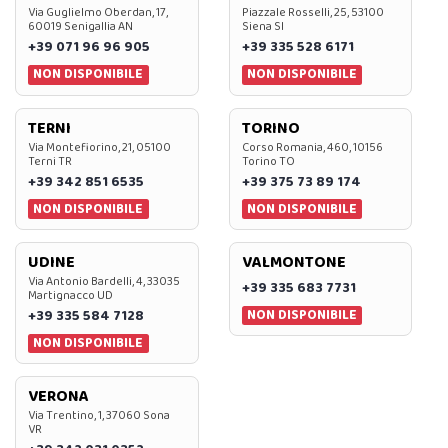
Via Guglielmo Oberdan, 17,
Piazzale Rosselli, 25, 53100
60019 Senigallia AN
Siena SI
+39 071 96 96 905
+39 335 528 6171
NON DISPONIBILE
NON DISPONIBILE
TERNI
TORINO
Via Montefiorino, 21, 05100
Corso Romania, 460, 10156
Terni TR
Torino TO
+39 342 851 6535
+39 375 73 89 174
NON DISPONIBILE
NON DISPONIBILE
UDINE
VALMONTONE
Via Antonio Bardelli, 4, 33035
+39 335 683 7731
Martignacco UD
NON DISPONIBILE
+39 335 584 7128
NON DISPONIBILE
VERONA
Via Trentino, 1, 37060 Sona
VR