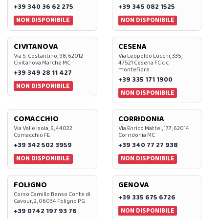
+39 340 36 62 275
+39 345 082 1525
NON DISPONIBILE
NON DISPONIBILE
CIVITANOVA
CESENA
Via S. Costantino, 98, 62012
Via Leopoldo Lucchi, 335,
Civitanova Marche MC
47521 Cesena FC c.c.
montefiore
+39 349 28 11 427
+39 335 171 1900
NON DISPONIBILE
NON DISPONIBILE
COMACCHIO
CORRIDONIA
Via Valle Isola, 9, 44022
Via Enrico Mattei, 177, 62014
Comacchio FE
Corridonia MC
+39 342 502 3959
+39 340 77 27 938
NON DISPONIBILE
NON DISPONIBILE
FOLIGNO
GENOVA
Corso Camillo Benso Conte di
+39 335 675 6726
Cavour, 2, 06034 Foligno PG
NON DISPONIBILE
+39 0742 197 93 76