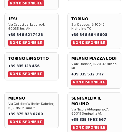
NON DISPONIBILE
JESI
TORINO
Via Caduti del Lavoro, 4,
Str. Debouchè, 10042
60035 Jesi AN
Nichelino TO
+39 348 521 7426
+39 348 584 5603
NON DISPONIBILE
NON DISPONIBILE
TORINO LINGOTTO
MILANO PIAZZA LODI
Viale Umbria, 16, 20137 Milano
+39 335 123 456
MI
NON DISPONIBILE
+39 335 532 3117
NON DISPONIBILE
MILANO
SENIGALLIA IL
MOLINO
Via Gottlieb Wilhelm Daimler,
61, 20151 Milano MI
Via Nicola Abbagnano, 7,
+39 375 833 6760
60019 Senigallia AN
+39 335 19 58 567
NON DISPONIBILE
NON DISPONIBILE