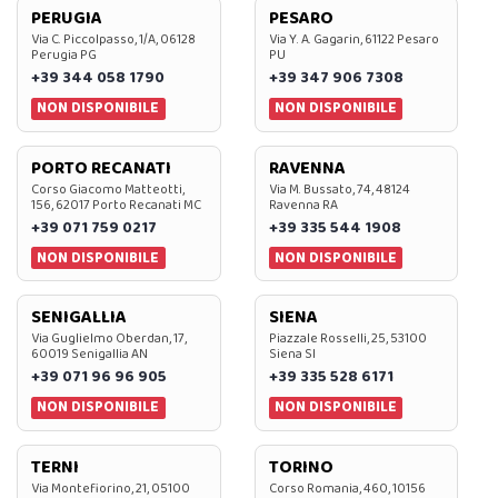
PERUGIA
PESARO
Via C. Piccolpasso, 1/A, 06128
Via Y. A. Gagarin, 61122 Pesaro
Perugia PG
PU
+39 344 058 1790
+39 347 906 7308
NON DISPONIBILE
NON DISPONIBILE
PORTO RECANATI
RAVENNA
Corso Giacomo Matteotti,
Via M. Bussato, 74, 48124
156, 62017 Porto Recanati MC
Ravenna RA
+39 071 759 0217
+39 335 544 1908
NON DISPONIBILE
NON DISPONIBILE
SENIGALLIA
SIENA
Via Guglielmo Oberdan, 17,
Piazzale Rosselli, 25, 53100
60019 Senigallia AN
Siena SI
+39 071 96 96 905
+39 335 528 6171
NON DISPONIBILE
NON DISPONIBILE
TERNI
TORINO
Via Montefiorino, 21, 05100
Corso Romania, 460, 10156