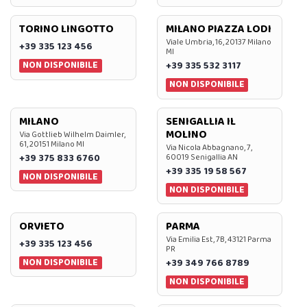
TORINO LINGOTTO
MILANO PIAZZA LODI
Viale Umbria, 16, 20137 Milano
+39 335 123 456
MI
NON DISPONIBILE
+39 335 532 3117
NON DISPONIBILE
MILANO
SENIGALLIA IL
MOLINO
Via Gottlieb Wilhelm Daimler,
61, 20151 Milano MI
Via Nicola Abbagnano, 7,
+39 375 833 6760
60019 Senigallia AN
+39 335 19 58 567
NON DISPONIBILE
NON DISPONIBILE
ORVIETO
PARMA
Via Emilia Est, 7B, 43121 Parma
+39 335 123 456
PR
NON DISPONIBILE
+39 349 766 8789
NON DISPONIBILE