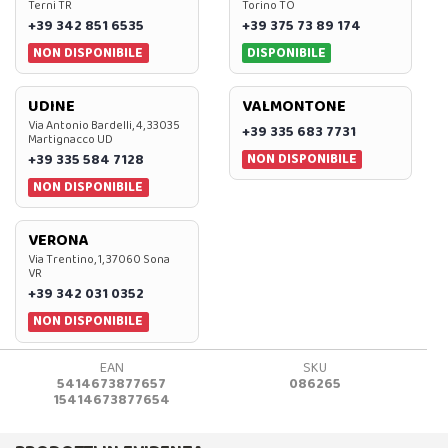
Terni TR
Torino TO
+39 342 851 6535
+39 375 73 89 174
NON DISPONIBILE
DISPONIBILE
UDINE
VALMONTONE
Via Antonio Bardelli, 4, 33035
+39 335 683 7731
Martignacco UD
NON DISPONIBILE
+39 335 584 7128
NON DISPONIBILE
VERONA
Via Trentino, 1, 37060 Sona
VR
+39 342 031 0352
NON DISPONIBILE
EAN
SKU
5414673877657
086265
15414673877654