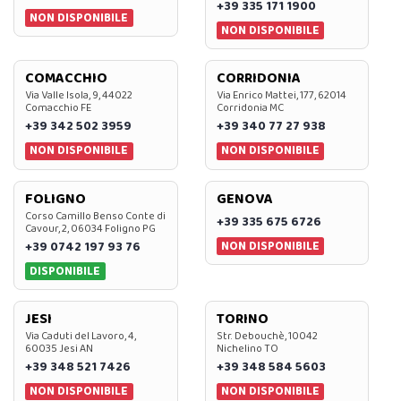
+39 335 171 1900
NON DISPONIBILE
NON DISPONIBILE
COMACCHIO
CORRIDONIA
Via Valle Isola, 9, 44022
Via Enrico Mattei, 177, 62014
Comacchio FE
Corridonia MC
+39 342 502 3959
+39 340 77 27 938
NON DISPONIBILE
NON DISPONIBILE
FOLIGNO
GENOVA
Corso Camillo Benso Conte di
+39 335 675 6726
Cavour, 2, 06034 Foligno PG
NON DISPONIBILE
+39 0742 197 93 76
DISPONIBILE
JESI
TORINO
Via Caduti del Lavoro, 4,
Str. Debouchè, 10042
60035 Jesi AN
Nichelino TO
+39 348 521 7426
+39 348 584 5603
NON DISPONIBILE
NON DISPONIBILE