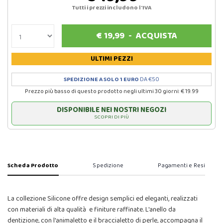
Tutti i prezzi includono l'IVA
€
19,99
-
ACQUISTA
ULTIMI PEZZI
SPEDIZIONE A SOLO 1 EURO
DA €50
Prezzo più basso di questo prodotto negli ultimi 30 giorni: € 19.99
DISPONIBILE NEI NOSTRI NEGOZI
SCOPRI DI PIÙ
Scheda Prodotto
Spedizione
Pagamenti e Resi
La collezione Silicone offre design semplici ed eleganti, realizzati
con materiali di alta qualità e finiture raffinate. L'anello da
dentizione, con l'animaletto e il braccialetto di perle, accompagna il