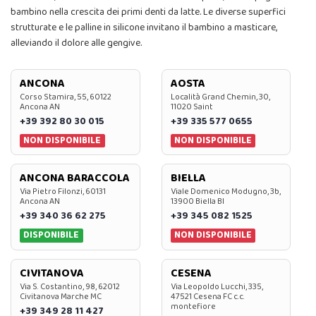
bambino nella crescita dei primi denti da latte. Le diverse superfici
strutturate e le palline in silicone invitano il bambino a masticare,
alleviando il dolore alle gengive.
ANCONA
AOSTA
Corso Stamira, 55, 60122
Località Grand Chemin, 30,
Ancona AN
11020 Saint
+39 392 80 30 015
+39 335 577 0655
NON DISPONIBILE
NON DISPONIBILE
ANCONA BARACCOLA
BIELLA
Via Pietro Filonzi, 60131
Viale Domenico Modugno, 3b,
Ancona AN
13900 Biella BI
+39 340 36 62 275
+39 345 082 1525
DISPONIBILE
NON DISPONIBILE
CIVITANOVA
CESENA
Via S. Costantino, 98, 62012
Via Leopoldo Lucchi, 335,
Civitanova Marche MC
47521 Cesena FC c.c.
montefiore
+39 349 28 11 427