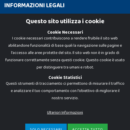
INFORMAZIONI LEGALI
Cookie Policy
Questo sito utilizza i cookie
Privacy Policy
Cookie Necessari
I cookie necessari contribuiscono a rendere fruibile il sito web
abilitandone funzionalità di base quali la navigazione sulle pagine e
l'accesso alle aree protette del sito. Il sito web non è in grado di
funzionare correttamente senza questi cookie. Questo cookie è usato
per distinguere tra umani e robot.
Cookie Statistici
Questi strumenti di tracciamento ci permettono di misurare il traffico
e analizzare il tuo comportamento con l'obiettivo di migliorare il
Dadi e Mattoncini è un brand di Giocabene Srl. Ogni riproduzione o utilizzo non
nostro servizio.
espressamente autorizzato è severamente vietato. Tutti i loghi, marchi,
brand elencati nel presente shop sono di proprietà dei rispettivi titolari.
I prezzi e le promozioni pubblicate potrebbero differire da quanto esposto in
Ulteriori Informazioni
negozio.
Giocabene Srl - via della Posta 8, 20123 Milano (MI)
P.IVA 02608090425 - REA AN201199 - C.S. 10.000 i.v.
SOLO NECESSARI
ACCETTA TUTTO