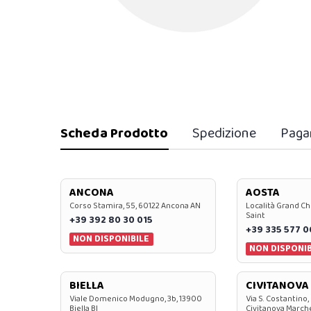
Scheda Prodotto
Spedizione
Paga
ANCONA
AOSTA
Corso Stamira, 55, 60122 Ancona AN
Località Grand Ch
Saint
+39 392 80 30 015
+39 335 577 
NON DISPONIBILE
NON DISPONIB
BIELLA
CIVITANOVA
Viale Domenico Modugno, 3b, 13900
Via S. Costantino,
Biella BI
Civitanova March