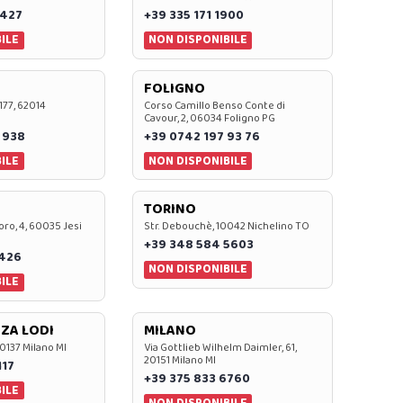
 427
+39 335 171 1900
ILE
NON DISPONIBILE
FOLIGNO
 177, 62014
Corso Camillo Benso Conte di
Cavour, 2, 06034 Foligno PG
 938
+39 0742 197 93 76
ILE
NON DISPONIBILE
TORINO
oro, 4, 60035 Jesi
Str. Debouchè, 10042 Nichelino TO
+39 348 584 5603
7426
NON DISPONIBILE
ILE
ZA LODI
MILANO
20137 Milano MI
Via Gottlieb Wilhelm Daimler, 61,
20151 Milano MI
117
+39 375 833 6760
ILE
NON DISPONIBILE