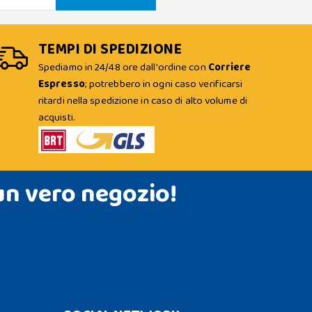
TEMPI DI SPEDIZIONE
Spediamo in 24/48 ore dall'ordine con
Corriere
Espresso
; potrebbero in ogni caso verificarsi
ritardi nella spedizione in caso di alto volume di
acquisti.
un vero negozio!