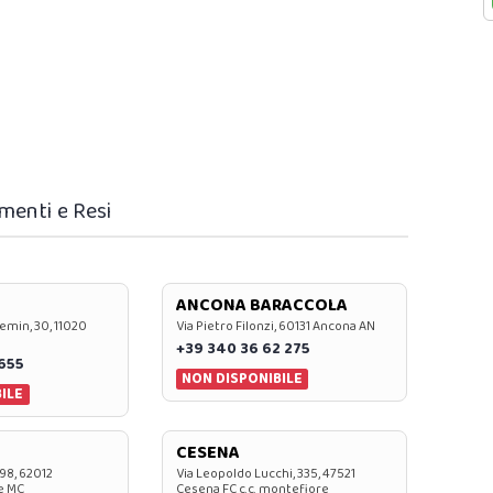
menti e Resi
ANCONA BARACCOLA
emin, 30, 11020
Via Pietro Filonzi, 60131 Ancona AN
+39 340 36 62 275
0655
NON DISPONIBILE
ILE
CESENA
 98, 62012
Via Leopoldo Lucchi, 335, 47521
e MC
Cesena FC c.c. montefiore