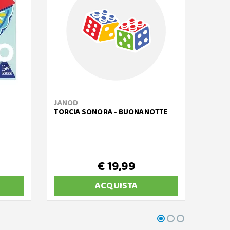
JANOD
DJEC
TORCIA SONORA - BUONANOTTE
GEOFO
MAGNE
E TES
€ 19,99
ACQUISTA