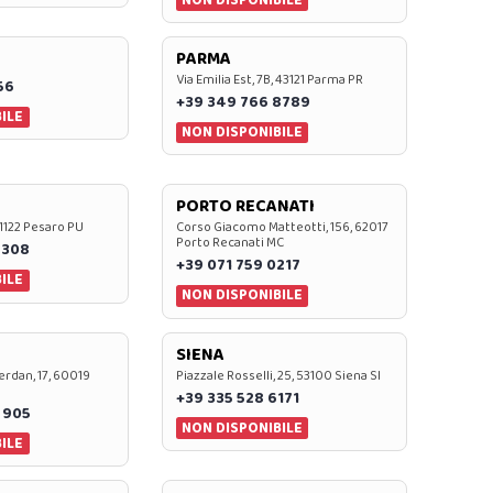
PARMA
Via Emilia Est, 7B, 43121 Parma PR
56
+39 349 766 8789
ILE
NON DISPONIBILE
PORTO RECANATI
 61122 Pesaro PU
Corso Giacomo Matteotti, 156, 62017
Porto Recanati MC
7308
+39 071 759 0217
ILE
NON DISPONIBILE
SIENA
rdan, 17, 60019
Piazzale Rosselli, 25, 53100 Siena SI
+39 335 528 6171
 905
NON DISPONIBILE
ILE