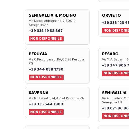
SENIGALLIA IL MOLINO
ORVIETO
Via Nicola Abbagnano, 7, 60019
+39 335 123 4
Senigallia AN
NON DISPONIB
+39 335 19 58 567
NON DISPONIBILE
PERUGIA
PESARO
Via C. Piccolpasso, 1/A, 06128 Perugia
Via Y. A. Gagarin,
PG
+39 347 906 
+39 344 058 1790
NON DISPONIB
NON DISPONIBILE
RAVENNA
SENIGALLIA
Via M. Bussato, 74, 48124 Ravenna RA
Via Guglielmo Obe
Senigallia AN
+39 335 544 1908
+39 071 96 96
NON DISPONIBILE
NON DISPONIB