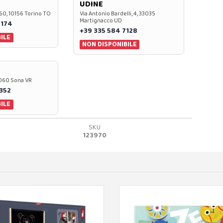
UDINE
60, 10156 Torino TO
Via Antonio Bardelli, 4, 33035
Martignacco UD
 174
+39 335 584 7128
ILE
NON DISPONIBILE
37060 Sona VR
0352
ILE
SKU
123970