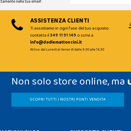
ttamente nella tua email!
ASSISTENZA CLIENTI
Ti assistiamo in ogni fase del tuo acquisto:
contatta il
349 11 91 149
o scrivi a
info@dadiemattoncini.it
Attivo dal Lunedì al Venerdì dalle 9:30 alle 16:30
Non solo store online, ma
SCOPRI TUTTI I NOSTRI PUNTI VENDITA