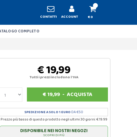
CONTATTI
ACCOUNT
€ 0
ATALOGO COMPLETO
€ 19,99
Tutti i prezzi includono l'IVA
€
19,99
-
ACQUISTA
SPEDIZIONE A SOLO 1 EURO
DA €50
Prezzo più basso di questo prodotto negli ultimi 30 giorni: € 19.99
DISPONIBILE NEI NOSTRI NEGOZI
SCOPRI DI PIÙ