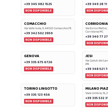
+39 345 082 1525
+39 349 28 11
NON DISPONIBILE
NON DISPONIB
COMACCHIO
CORRIDONIA
Via Valle Isola, 9, 44022 Comacchio FE
Via Enrico Mattei,
Corridonia MC
+39 342 502 3959
+39 340 77 27
NON DISPONIBILE
NON DISPONIB
GENOVA
JESI
Via Caduti del Lav
+39 335 675 6726
AN
NON DISPONIBILE
+39 348 521 
NON DISPONIB
TORINO LINGOTTO
MILANO PIAZ
Viale Umbria, 16, 
+39 335 123 456
+39 335 532 3
NON DISPONIBILE
NON DISPONIB