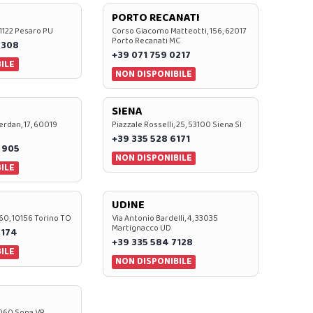
PORTO RECANATI
 61122 Pesaro PU
Corso Giacomo Matteotti, 156, 62017
Porto Recanati MC
7308
+39 071 759 0217
ILE
NON DISPONIBILE
SIENA
rdan, 17, 60019
Piazzale Rosselli, 25, 53100 Siena SI
+39 335 528 6171
 905
NON DISPONIBILE
ILE
UDINE
60, 10156 Torino TO
Via Antonio Bardelli, 4, 33035
Martignacco UD
 174
+39 335 584 7128
ILE
NON DISPONIBILE
37060 Sona VR