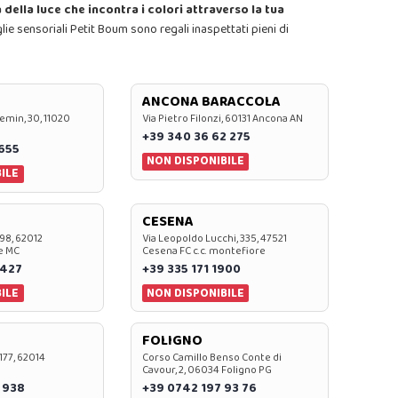
della luce che incontra i colori attraverso la tua
iglie sensoriali Petit Boum sono regali inaspettati pieni di
ANCONA BARACCOLA
emin, 30, 11020
Via Pietro Filonzi, 60131 Ancona AN
+39 340 36 62 275
0655
NON DISPONIBILE
ILE
CESENA
 98, 62012
Via Leopoldo Lucchi, 335, 47521
e MC
Cesena FC c.c. montefiore
 427
+39 335 171 1900
ILE
NON DISPONIBILE
FOLIGNO
 177, 62014
Corso Camillo Benso Conte di
Cavour, 2, 06034 Foligno PG
 938
+39 0742 197 93 76