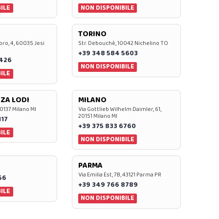
ILE
NON DISPONIBILE
TORINO
oro, 4, 60035 Jesi
Str. Debouchè, 10042 Nichelino TO
+39 348 584 5603
7426
NON DISPONIBILE
ILE
ZA LODI
MILANO
20137 Milano MI
Via Gottlieb Wilhelm Daimler, 61,
20151 Milano MI
117
+39 375 833 6760
ILE
NON DISPONIBILE
PARMA
Via Emilia Est, 7B, 43121 Parma PR
56
+39 349 766 8789
ILE
NON DISPONIBILE