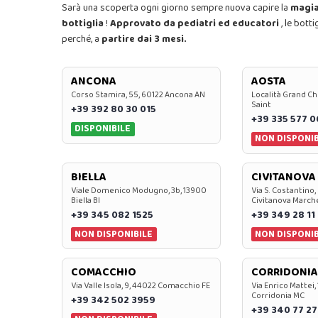
Sarà una scoperta ogni giorno sempre nuova capire la
magia 
bottiglia
!
Approvato da pediatri ed educatori
, le bott
perché, a
partire dai 3 mesi.
ANCONA
AOSTA
Corso Stamira, 55, 60122 Ancona AN
Località Grand Ch
Saint
+39 392 80 30 015
+39 335 577 
DISPONIBILE
NON DISPONIB
BIELLA
CIVITANOVA
Viale Domenico Modugno, 3b, 13900
Via S. Costantino,
Biella BI
Civitanova March
+39 345 082 1525
+39 349 28 11
NON DISPONIBILE
NON DISPONIB
COMACCHIO
CORRIDONIA
Via Valle Isola, 9, 44022 Comacchio FE
Via Enrico Mattei,
Corridonia MC
+39 342 502 3959
+39 340 77 27