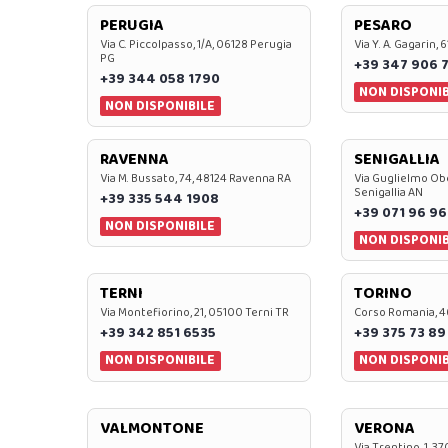
PERUGIA
PESARO
Via C. Piccolpasso, 1/A, 06128 Perugia
Via Y. A. Gagarin,
PG
+39 347 906 
+39 344 058 1790
NON DISPONIB
NON DISPONIBILE
RAVENNA
SENIGALLIA
Via M. Bussato, 74, 48124 Ravenna RA
Via Guglielmo Obe
Senigallia AN
+39 335 544 1908
+39 071 96 96
NON DISPONIBILE
NON DISPONIB
TERNI
TORINO
Via Montefiorino, 21, 05100 Terni TR
Corso Romania, 4
+39 342 851 6535
+39 375 73 89
NON DISPONIBILE
NON DISPONIB
VALMONTONE
VERONA
Via Trentino, 1, 