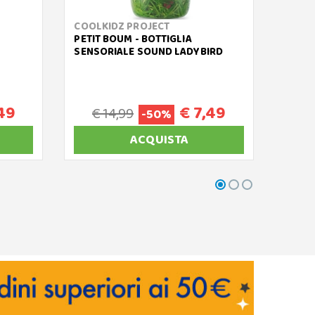
COOLKIDZ PROJECT
JANO
PETIT BOUM - BOTTIGLIA
PERCO
SENSORIALE SOUND LADYBIRD
49
€ 7,49
€ 14,99
-50%
ACQUISTA