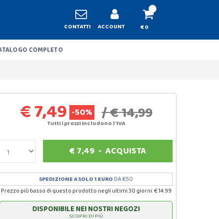
CONTATTI
ACCOUNT
€ 0
ATALOGO COMPLETO
€ 7,49
/ € 14,99
-50%
Tutti i prezzi includono l'IVA
€
7,49
-
ACQUISTA
SPEDIZIONE A SOLO 1 EURO
DA €50
Prezzo più basso di questo prodotto negli ultimi 30 giorni: € 14.99
DISPONIBILE NEI NOSTRI NEGOZI
SCOPRI DI PIÙ