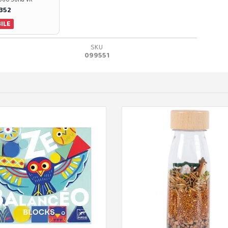
0352
ILE
SKU
099551