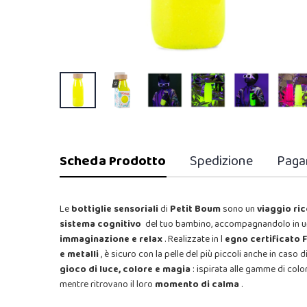
Scheda Prodotto
Spedizione
Paga
Le
bottiglie sensoriali
di
Petit Boum
sono un
viaggio ri
sistema cognitivo
del tuo bambino, accompagnandolo in 
immaginazione e relax
. Realizzate in l
egno certificato 
e metalli
, è sicuro con la pelle del più piccoli anche in caso 
gioco di luce, colore e magia
: ispirata alle gamme di color
mentre ritrovano il loro
momento di calma
.