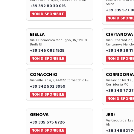
Saint
+39 392 80 30 015
+39 335 577 
NON DISPONIBILE
NON DISPONIB
BIELLA
CIVITANOVA
Viale Domenico Modugno, 3b, 13900
Via S. Costantino,
Biella BI
Civitanova March
+39 345 082 1525
+39 349 28 11
NON DISPONIBILE
NON DISPONIB
COMACCHIO
CORRIDONIA
Via Valle Isola, 9, 44022 Comacchio FE
Via Enrico Mattei,
Corridonia MC
+39 342 502 3959
+39 340 77 27
NON DISPONIBILE
NON DISPONIB
GENOVA
JESI
Via Caduti del Lav
+39 335 675 6726
AN
NON DISPONIBILE
+39 348 521 