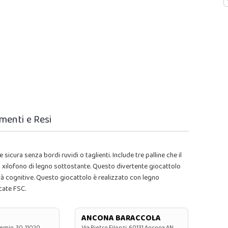
menti e Resi
 sicura senza bordi ruvidi o taglienti. Include tre palline che il
lo xilofono di legno sottostante. Questo divertente giocattolo
ità cognitive. Questo giocattolo è realizzato con legno
icate FSC.
ANCONA BARACCOLA
emin, 30, 11020
Via Pietro Filonzi, 60131 Ancona AN