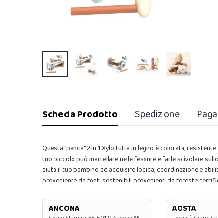
Scheda Prodotto
Spedizione
Paga
Questa "panca" 2 in 1 Xylo tutta in legno è colorata, resistente e
tuo piccolo può martellare nelle fessure e farle scivolare sul
aiuta il tuo bambino ad acquisire logica, coordinazione e abil
proveniente da fonti sostenibili provenienti da foreste certif
ANCONA
AOSTA
Corso Stamira, 55, 60122 Ancona AN
Località Grand Ch