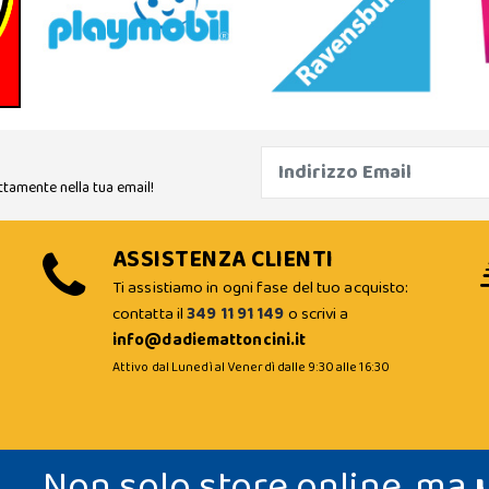
ttamente nella tua email!
ASSISTENZA CLIENTI
Ti assistiamo in ogni fase del tuo acquisto:
contatta il
349 11 91 149
o scrivi a
info@dadiemattoncini.it
Attivo dal Lunedì al Venerdì dalle 9:30 alle 16:30
Non solo store online, ma