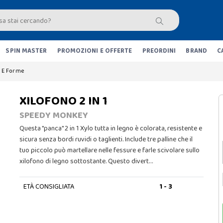
SPIN MASTER
PROMOZIONI E OFFERTE
PREORDINI
BRAND
C
i E Forme
XILOFONO 2 IN 1
SPEEDY MONKEY
Questa "panca" 2 in 1 Xylo tutta in legno è colorata, resistente e
sicura senza bordi ruvidi o taglienti. Include tre palline che il
tuo piccolo può martellare nelle fessure e farle scivolare sullo
xilofono di legno sottostante. Questo divert…
ETÀ CONSIGLIATA
1 - 3