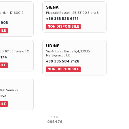
SIENA
rdan, 17, 60019
Piazzale Rosselli, 25, 53100 Siena SI
+39 335 528 6171
 905
NON DISPONIBILE
ILE
UDINE
60, 10156 Torino TO
Via Antonio Bardelli, 4, 33035
Martignacco UD
 174
+39 335 584 7128
ILE
NON DISPONIBILE
37060 Sona VR
0352
ILE
SKU
095476