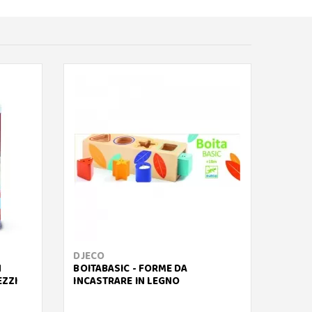
DJECO
JANO
N
BOITABASIC - FORME DA
SWEET
EZZI
INCASTRARE IN LEGNO
ARCOB