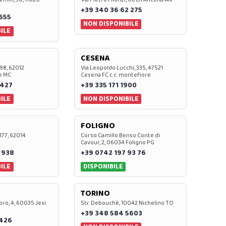
+39 340 36 62 275
0655
NON DISPONIBILE
ILE
CESENA
 98, 62012
Via Leopoldo Lucchi, 335, 47521
e MC
Cesena FC c.c. montefiore
 427
+39 335 171 1900
ILE
NON DISPONIBILE
FOLIGNO
 177, 62014
Corso Camillo Benso Conte di
Cavour, 2, 06034 Foligno PG
 938
+39 0742 197 93 76
ILE
DISPONIBILE
TORINO
oro, 4, 60035 Jesi
Str. Debouchè, 10042 Nichelino TO
+39 348 584 5603
7426