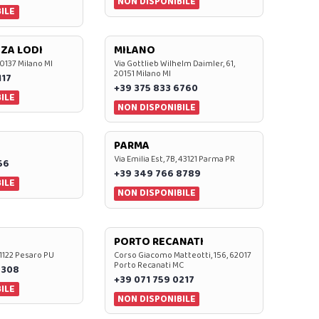
NON DISPONIBILE
ILE
ZA LODI
MILANO
20137 Milano MI
Via Gottlieb Wilhelm Daimler, 61,
20151 Milano MI
117
+39 375 833 6760
ILE
NON DISPONIBILE
PARMA
Via Emilia Est, 7B, 43121 Parma PR
56
+39 349 766 8789
ILE
NON DISPONIBILE
PORTO RECANATI
 61122 Pesaro PU
Corso Giacomo Matteotti, 156, 62017
Porto Recanati MC
7308
+39 071 759 0217
ILE
NON DISPONIBILE