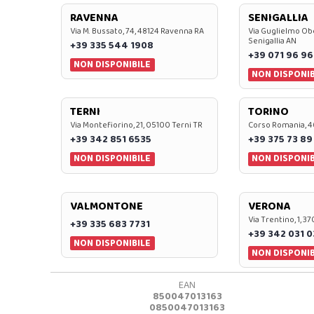
RAVENNA
SENIGALLIA
Via M. Bussato, 74, 48124 Ravenna RA
Via Guglielmo Obe
Senigallia AN
+39 335 544 1908
+39 071 96 96
NON DISPONIBILE
NON DISPONIB
TERNI
TORINO
Via Montefiorino, 21, 05100 Terni TR
Corso Romania, 4
+39 342 851 6535
+39 375 73 89
NON DISPONIBILE
NON DISPONIB
VALMONTONE
VERONA
Via Trentino, 1, 
+39 335 683 7731
+39 342 031 
NON DISPONIBILE
NON DISPONIB
EAN
850047013163
0850047013163