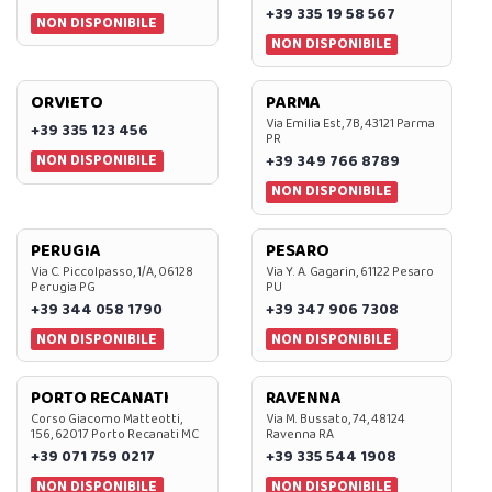
+39 335 19 58 567
NON DISPONIBILE
NON DISPONIBILE
ORVIETO
PARMA
Via Emilia Est, 7B, 43121 Parma
+39 335 123 456
PR
NON DISPONIBILE
+39 349 766 8789
NON DISPONIBILE
PERUGIA
PESARO
Via C. Piccolpasso, 1/A, 06128
Via Y. A. Gagarin, 61122 Pesaro
Perugia PG
PU
+39 344 058 1790
+39 347 906 7308
NON DISPONIBILE
NON DISPONIBILE
PORTO RECANATI
RAVENNA
Corso Giacomo Matteotti,
Via M. Bussato, 74, 48124
156, 62017 Porto Recanati MC
Ravenna RA
+39 071 759 0217
+39 335 544 1908
NON DISPONIBILE
NON DISPONIBILE