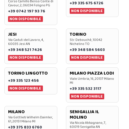
Corso Camillo Benso Conte di
+39 335 675 6726
Cavour, 2, 06034 Foligno PG
NON DISPONIBILE
+39 0742 197 93 76
NON DISPONIBILE
JESI
TORINO
Via Caduti del Lavoro, 4,
Str. Debouchè, 10042
60035 Jesi AN
Nichelino TO
+39 348 521 7426
+39 348 584 5603
NON DISPONIBILE
NON DISPONIBILE
TORINO LINGOTTO
MILANO PIAZZA LODI
Viale Umbria, 16, 20137 Milano
+39 335 123 456
MI
NON DISPONIBILE
+39 335 532 3117
NON DISPONIBILE
MILANO
SENIGALLIA IL
MOLINO
Via Gottlieb Wilhelm Daimler,
61, 20151 Milano MI
Via Nicola Abbagnano, 7,
+39 375 833 6760
60019 Senigallia AN