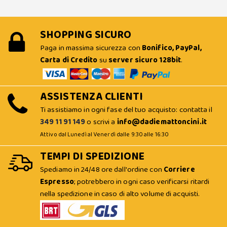
SHOPPING SICURO
Paga in massima sicurezza con
Bonifico, PayPal,
Carta di Credito
su
server sicuro 128bit
.
ASSISTENZA CLIENTI
Ti assistiamo in ogni fase del tuo acquisto: contatta il
349 11 91 149
o scrivi a
info@dadiemattoncini.it
Attivo dal Lunedì al Venerdì dalle 9:30 alle 16:30
TEMPI DI SPEDIZIONE
Spediamo in 24/48 ore dall'ordine con
Corriere
Espresso
; potrebbero in ogni caso verificarsi ritardi
nella spedizione in caso di alto volume di acquisti.