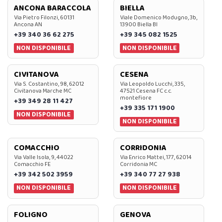
ANCONA BARACCOLA
BIELLA
Via Pietro Filonzi, 60131
Viale Domenico Modugno, 3b,
Ancona AN
13900 Biella BI
+39 340 36 62 275
+39 345 082 1525
NON DISPONIBILE
NON DISPONIBILE
CIVITANOVA
CESENA
Via S. Costantino, 98, 62012
Via Leopoldo Lucchi, 335,
Civitanova Marche MC
47521 Cesena FC c.c.
montefiore
+39 349 28 11 427
+39 335 171 1900
NON DISPONIBILE
NON DISPONIBILE
COMACCHIO
CORRIDONIA
Via Valle Isola, 9, 44022
Via Enrico Mattei, 177, 62014
Comacchio FE
Corridonia MC
+39 342 502 3959
+39 340 77 27 938
NON DISPONIBILE
NON DISPONIBILE
FOLIGNO
GENOVA