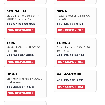
SENIGALLIA
SIENA
Via Guglielmo Oberdan, 17,
Piazzale Rosselli, 25, 53100
60019 Senigallia AN
Siena SI
+39 071 96 96 905
+39 335 528 6171
NON DISPONIBILE
NON DISPONIBILE
TERNI
TORINO
Via Montefiorino, 21, 05100
Corso Romania, 460, 10156
Terni TR
Torino TO
+39 342 851 6535
+39 375 73 89 174
NON DISPONIBILE
NON DISPONIBILE
UDINE
VALMONTONE
Via Antonio Bardelli, 4, 33035
+39 335 683 7731
Martignacco UD
NON DISPONIBILE
+39 335 584 7128
NON DISPONIBILE