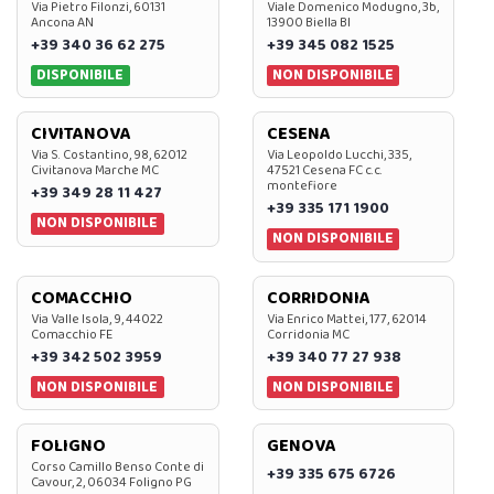
Via Pietro Filonzi, 60131
Viale Domenico Modugno, 3b,
Ancona AN
13900 Biella BI
+39 340 36 62 275
+39 345 082 1525
DISPONIBILE
NON DISPONIBILE
CIVITANOVA
CESENA
Via S. Costantino, 98, 62012
Via Leopoldo Lucchi, 335,
Civitanova Marche MC
47521 Cesena FC c.c.
montefiore
+39 349 28 11 427
+39 335 171 1900
NON DISPONIBILE
NON DISPONIBILE
COMACCHIO
CORRIDONIA
Via Valle Isola, 9, 44022
Via Enrico Mattei, 177, 62014
Comacchio FE
Corridonia MC
+39 342 502 3959
+39 340 77 27 938
NON DISPONIBILE
NON DISPONIBILE
FOLIGNO
GENOVA
Corso Camillo Benso Conte di
+39 335 675 6726
Cavour, 2, 06034 Foligno PG