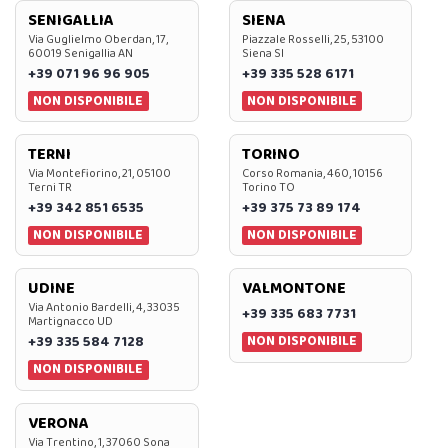
SENIGALLIA
SIENA
Via Guglielmo Oberdan, 17,
Piazzale Rosselli, 25, 53100
60019 Senigallia AN
Siena SI
+39 071 96 96 905
+39 335 528 6171
NON DISPONIBILE
NON DISPONIBILE
TERNI
TORINO
Via Montefiorino, 21, 05100
Corso Romania, 460, 10156
Terni TR
Torino TO
+39 342 851 6535
+39 375 73 89 174
NON DISPONIBILE
NON DISPONIBILE
UDINE
VALMONTONE
Via Antonio Bardelli, 4, 33035
+39 335 683 7731
Martignacco UD
NON DISPONIBILE
+39 335 584 7128
NON DISPONIBILE
VERONA
Via Trentino, 1, 37060 Sona