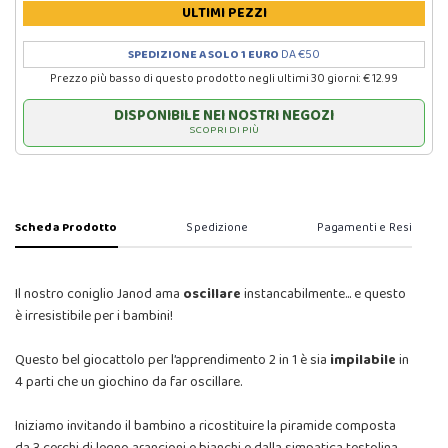
ULTIMI PEZZI
SPEDIZIONE A SOLO 1 EURO
DA €50
Prezzo più basso di questo prodotto negli ultimi 30 giorni: € 12.99
DISPONIBILE NEI NOSTRI NEGOZI
SCOPRI DI PIÙ
Scheda Prodotto
Spedizione
Pagamenti e Resi
Il nostro coniglio Janod ama
oscillare
instancabilmente... e questo
è irresistibile per i bambini!
Questo bel giocattolo per l’apprendimento 2 in 1 è sia
impilabile
in
4 parti che un giochino da far oscillare.
Iniziamo invitando il bambino a ricostituire la piramide composta
da 3 cerchi di legno arancioni e bianchi e dalla simpatica testolina