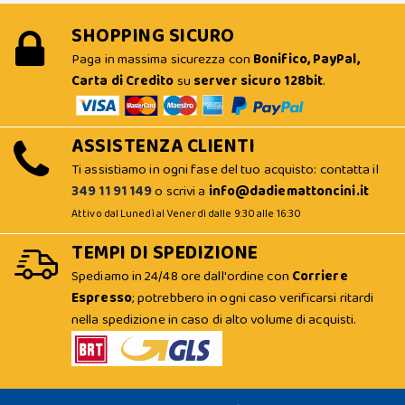
SHOPPING SICURO
Paga in massima sicurezza con
Bonifico, PayPal,
Carta di Credito
su
server sicuro 128bit
.
ASSISTENZA CLIENTI
Ti assistiamo in ogni fase del tuo acquisto: contatta il
349 11 91 149
o scrivi a
info@dadiemattoncini.it
Attivo dal Lunedì al Venerdì dalle 9:30 alle 16:30
TEMPI DI SPEDIZIONE
Spediamo in 24/48 ore dall'ordine con
Corriere
Espresso
; potrebbero in ogni caso verificarsi ritardi
nella spedizione in caso di alto volume di acquisti.