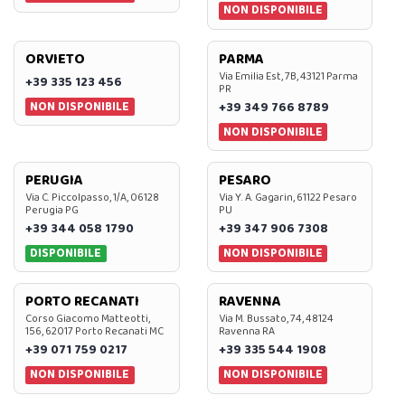
NON DISPONIBILE
ORVIETO
PARMA
Via Emilia Est, 7B, 43121 Parma
+39 335 123 456
PR
NON DISPONIBILE
+39 349 766 8789
NON DISPONIBILE
PERUGIA
PESARO
Via C. Piccolpasso, 1/A, 06128
Via Y. A. Gagarin, 61122 Pesaro
Perugia PG
PU
+39 344 058 1790
+39 347 906 7308
DISPONIBILE
NON DISPONIBILE
PORTO RECANATI
RAVENNA
Corso Giacomo Matteotti,
Via M. Bussato, 74, 48124
156, 62017 Porto Recanati MC
Ravenna RA
+39 071 759 0217
+39 335 544 1908
NON DISPONIBILE
NON DISPONIBILE