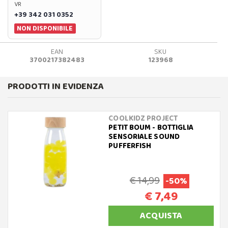
VR
+39 342 031 0352
NON DISPONIBILE
EAN
SKU
3700217382483
123968
PRODOTTI IN EVIDENZA
COOLKIDZ PROJECT
PETIT BOUM - BOTTIGLIA
SENSORIALE SOUND
PUFFERFISH
€ 14,99
-50%
€ 7,49
ACQUISTA