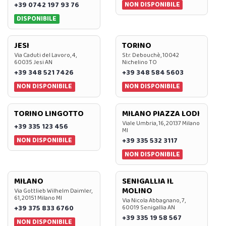
NON DISPONIBILE
+39 0742 197 93 76
DISPONIBILE
JESI
TORINO
Via Caduti del Lavoro, 4,
Str. Debouchè, 10042
60035 Jesi AN
Nichelino TO
+39 348 521 7426
+39 348 584 5603
NON DISPONIBILE
NON DISPONIBILE
TORINO LINGOTTO
MILANO PIAZZA LODI
Viale Umbria, 16, 20137 Milano
+39 335 123 456
MI
NON DISPONIBILE
+39 335 532 3117
NON DISPONIBILE
MILANO
SENIGALLIA IL
MOLINO
Via Gottlieb Wilhelm Daimler,
61, 20151 Milano MI
Via Nicola Abbagnano, 7,
+39 375 833 6760
60019 Senigallia AN
+39 335 19 58 567
NON DISPONIBILE