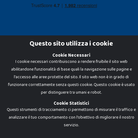
Questo sito utilizza i cookie
Cookie Necessari
Dadi e Mattoncini è un brand di Giocabene Srl. Ogni riproduzione o utilizzo non
I cookie necessari contribuiscono a rendere fruibile il sito web
espressamente autorizzato è severamente vietato. Tutti i loghi, marchi,
brand elencati nel presente shop sono di proprietà dei rispettivi titolari.
abilitandone funzionalità di base quali la navigazione sulle pagine e
I prezzi e le promozioni pubblicate potrebbero differire da quanto esposto in
negozio.
l'accesso alle aree protette del sito. Il sito web non è in grado di
Giocabene Srl - via della Posta 8, 20123 Milano (MI)
funzionare correttamente senza questi cookie. Questo cookie è usato
P.IVA 02608090425 - REA AN201199 - C.S. 10.000 i.v.
per distinguere tra umani e robot.
Cookie Statistici
Questi strumenti di tracciamento ci permettono di misurare il traffico e
analizzare il tuo comportamento con l'obiettivo di migliorare il nostro
servizio.