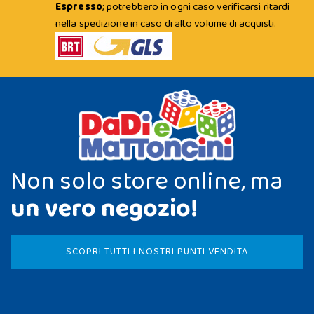
Espresso
; potrebbero in ogni caso verificarsi ritardi
nella spedizione in caso di alto volume di acquisti.
Non solo store online, ma
un vero negozio!
SCOPRI TUTTI I NOSTRI PUNTI VENDITA