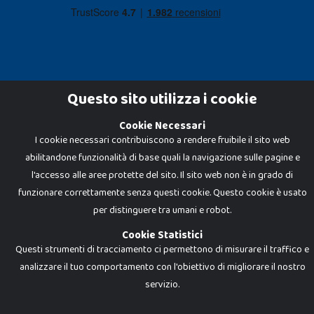
Questo sito utilizza i cookie
Cookie Necessari
Dadi e Mattoncini è un brand di Giocabene Srl. Ogni riproduzione o utilizzo non
I cookie necessari contribuiscono a rendere fruibile il sito web
espressamente autorizzato è severamente vietato. Tutti i loghi, marchi,
brand elencati nel presente shop sono di proprietà dei rispettivi titolari.
abilitandone funzionalità di base quali la navigazione sulle pagine e
I prezzi e le promozioni pubblicate potrebbero differire da quanto esposto in
negozio.
l'accesso alle aree protette del sito. Il sito web non è in grado di
Giocabene Srl - via della Posta 8, 20123 Milano (MI)
funzionare correttamente senza questi cookie. Questo cookie è usato
P.IVA 02608090425 - REA AN201199 - C.S. 10.000 i.v.
per distinguere tra umani e robot.
Cookie Statistici
Questi strumenti di tracciamento ci permettono di misurare il traffico e
analizzare il tuo comportamento con l'obiettivo di migliorare il nostro
servizio.