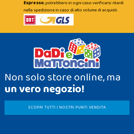
Espresso
; potrebbero in ogni caso verificarsi ritardi
nella spedizione in caso di alto volume di acquisti.
Non solo store online, ma
un vero negozio!
SCOPRI TUTTI I NOSTRI PUNTI VENDITA