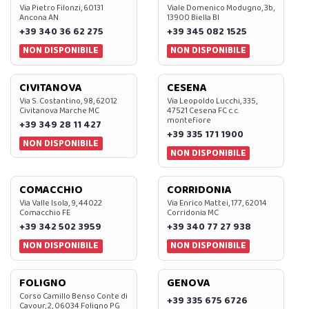
Via Pietro Filonzi, 60131
Viale Domenico Modugno, 3b,
Ancona AN
13900 Biella BI
+39 340 36 62 275
+39 345 082 1525
NON DISPONIBILE
NON DISPONIBILE
CIVITANOVA
CESENA
Via S. Costantino, 98, 62012
Via Leopoldo Lucchi, 335,
Civitanova Marche MC
47521 Cesena FC c.c.
montefiore
+39 349 28 11 427
+39 335 171 1900
NON DISPONIBILE
NON DISPONIBILE
COMACCHIO
CORRIDONIA
Via Valle Isola, 9, 44022
Via Enrico Mattei, 177, 62014
Comacchio FE
Corridonia MC
+39 342 502 3959
+39 340 77 27 938
NON DISPONIBILE
NON DISPONIBILE
FOLIGNO
GENOVA
Corso Camillo Benso Conte di
+39 335 675 6726
Cavour, 2, 06034 Foligno PG