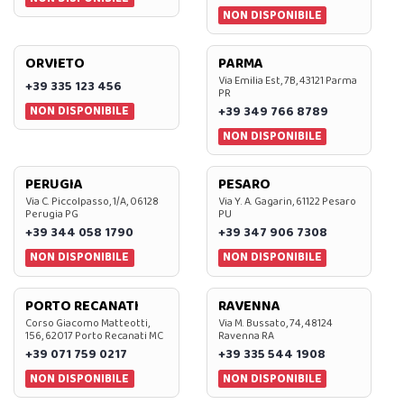
NON DISPONIBILE
ORVIETO
PARMA
Via Emilia Est, 7B, 43121 Parma
+39 335 123 456
PR
NON DISPONIBILE
+39 349 766 8789
NON DISPONIBILE
PERUGIA
PESARO
Via C. Piccolpasso, 1/A, 06128
Via Y. A. Gagarin, 61122 Pesaro
Perugia PG
PU
+39 344 058 1790
+39 347 906 7308
NON DISPONIBILE
NON DISPONIBILE
PORTO RECANATI
RAVENNA
Corso Giacomo Matteotti,
Via M. Bussato, 74, 48124
156, 62017 Porto Recanati MC
Ravenna RA
+39 071 759 0217
+39 335 544 1908
NON DISPONIBILE
NON DISPONIBILE