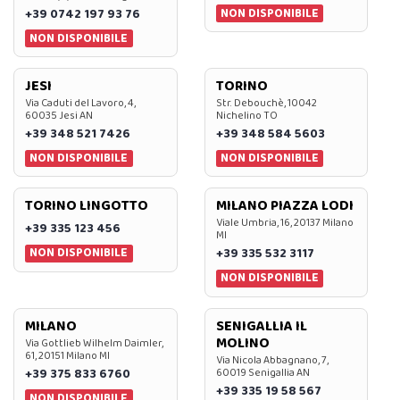
NON DISPONIBILE
+39 0742 197 93 76
NON DISPONIBILE
JESI
TORINO
Via Caduti del Lavoro, 4,
Str. Debouchè, 10042
60035 Jesi AN
Nichelino TO
+39 348 521 7426
+39 348 584 5603
NON DISPONIBILE
NON DISPONIBILE
TORINO LINGOTTO
MILANO PIAZZA LODI
Viale Umbria, 16, 20137 Milano
+39 335 123 456
MI
NON DISPONIBILE
+39 335 532 3117
NON DISPONIBILE
MILANO
SENIGALLIA IL
MOLINO
Via Gottlieb Wilhelm Daimler,
61, 20151 Milano MI
Via Nicola Abbagnano, 7,
+39 375 833 6760
60019 Senigallia AN
+39 335 19 58 567
NON DISPONIBILE