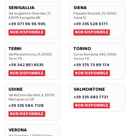
SENIGALLIA
SIENA
Via Guglielmo Oberdan, 17,
Piazzale Rosselli, 25, 53100
60019 Senigallia AN
Siena SI
+39 071 96 96 905
+39 335 528 6171
NON DISPONIBILE
NON DISPONIBILE
TERNI
TORINO
Via Montefiorino, 21, 05100
Corso Romania, 460, 10156
Terni TR
Torino TO
+39 342 851 6535
+39 375 73 89 174
NON DISPONIBILE
NON DISPONIBILE
UDINE
VALMONTONE
Via Antonio Bardelli, 4, 33035
+39 335 683 7731
Martignacco UD
NON DISPONIBILE
+39 335 584 7128
NON DISPONIBILE
VERONA
Via Trentino, 1, 37060 Sona