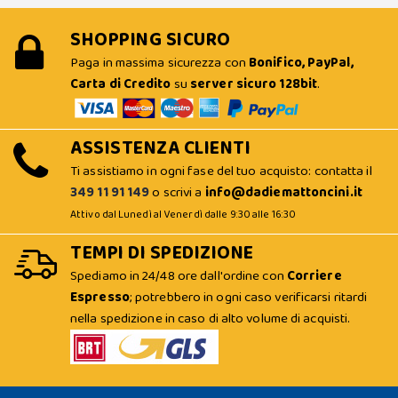
SHOPPING SICURO
Paga in massima sicurezza con
Bonifico, PayPal,
Carta di Credito
su
server sicuro 128bit
.
ASSISTENZA CLIENTI
Ti assistiamo in ogni fase del tuo acquisto: contatta il
349 11 91 149
o scrivi a
info@dadiemattoncini.it
Attivo dal Lunedì al Venerdì dalle 9:30 alle 16:30
TEMPI DI SPEDIZIONE
Spediamo in 24/48 ore dall'ordine con
Corriere
Espresso
; potrebbero in ogni caso verificarsi ritardi
nella spedizione in caso di alto volume di acquisti.