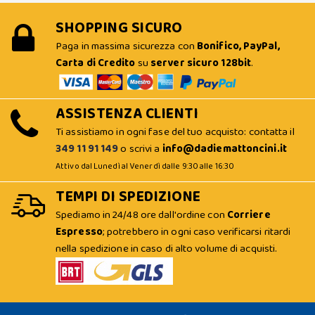
SHOPPING SICURO
Paga in massima sicurezza con
Bonifico, PayPal,
Carta di Credito
su
server sicuro 128bit
.
ASSISTENZA CLIENTI
Ti assistiamo in ogni fase del tuo acquisto: contatta il
349 11 91 149
o scrivi a
info@dadiemattoncini.it
Attivo dal Lunedì al Venerdì dalle 9:30 alle 16:30
TEMPI DI SPEDIZIONE
Spediamo in 24/48 ore dall'ordine con
Corriere
Espresso
; potrebbero in ogni caso verificarsi ritardi
nella spedizione in caso di alto volume di acquisti.