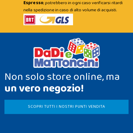
Espresso
; potrebbero in ogni caso verificarsi ritardi
nella spedizione in caso di alto volume di acquisti.
Non solo store online, ma
un vero negozio!
SCOPRI TUTTI I NOSTRI PUNTI VENDITA