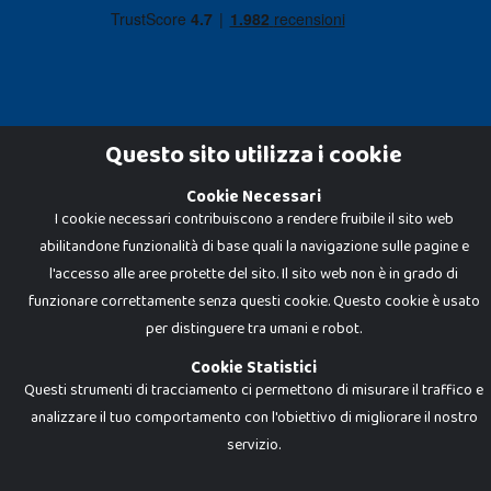
Questo sito utilizza i cookie
Cookie Necessari
Dadi e Mattoncini è un brand di Giocabene Srl. Ogni riproduzione o utilizzo non
I cookie necessari contribuiscono a rendere fruibile il sito web
espressamente autorizzato è severamente vietato. Tutti i loghi, marchi,
brand elencati nel presente shop sono di proprietà dei rispettivi titolari.
abilitandone funzionalità di base quali la navigazione sulle pagine e
I prezzi e le promozioni pubblicate potrebbero differire da quanto esposto in
negozio.
l'accesso alle aree protette del sito. Il sito web non è in grado di
Giocabene Srl - via della Posta 8, 20123 Milano (MI)
funzionare correttamente senza questi cookie. Questo cookie è usato
P.IVA 02608090425 - REA AN201199 - C.S. 10.000 i.v.
per distinguere tra umani e robot.
Cookie Statistici
Questi strumenti di tracciamento ci permettono di misurare il traffico e
analizzare il tuo comportamento con l'obiettivo di migliorare il nostro
servizio.