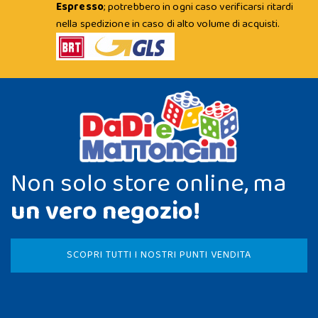
Espresso
; potrebbero in ogni caso verificarsi ritardi
nella spedizione in caso di alto volume di acquisti.
Non solo store online, ma
un vero negozio!
SCOPRI TUTTI I NOSTRI PUNTI VENDITA