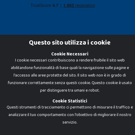
Questo sito utilizza i cookie
Cookie Necessari
Dadi e Mattoncini è un brand di Giocabene Srl. Ogni riproduzione o utilizzo non
I cookie necessari contribuiscono a rendere fruibile il sito web
espressamente autorizzato è severamente vietato. Tutti i loghi, marchi,
brand elencati nel presente shop sono di proprietà dei rispettivi titolari.
abilitandone funzionalità di base quali la navigazione sulle pagine e
I prezzi e le promozioni pubblicate potrebbero differire da quanto esposto in
negozio.
l'accesso alle aree protette del sito. Il sito web non è in grado di
Giocabene Srl - via della Posta 8, 20123 Milano (MI)
funzionare correttamente senza questi cookie. Questo cookie è usato
P.IVA 02608090425 - REA AN201199 - C.S. 10.000 i.v.
per distinguere tra umani e robot.
Cookie Statistici
Questi strumenti di tracciamento ci permettono di misurare il traffico e
analizzare il tuo comportamento con l'obiettivo di migliorare il nostro
servizio.