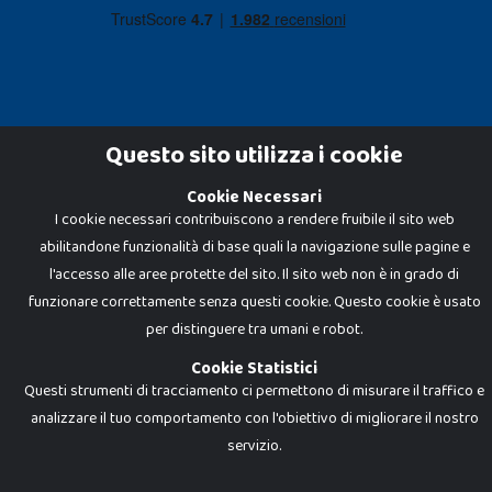
Questo sito utilizza i cookie
Cookie Necessari
Dadi e Mattoncini è un brand di Giocabene Srl. Ogni riproduzione o utilizzo non
I cookie necessari contribuiscono a rendere fruibile il sito web
espressamente autorizzato è severamente vietato. Tutti i loghi, marchi,
brand elencati nel presente shop sono di proprietà dei rispettivi titolari.
abilitandone funzionalità di base quali la navigazione sulle pagine e
I prezzi e le promozioni pubblicate potrebbero differire da quanto esposto in
negozio.
l'accesso alle aree protette del sito. Il sito web non è in grado di
Giocabene Srl - via della Posta 8, 20123 Milano (MI)
funzionare correttamente senza questi cookie. Questo cookie è usato
P.IVA 02608090425 - REA AN201199 - C.S. 10.000 i.v.
per distinguere tra umani e robot.
Cookie Statistici
Questi strumenti di tracciamento ci permettono di misurare il traffico e
analizzare il tuo comportamento con l'obiettivo di migliorare il nostro
servizio.