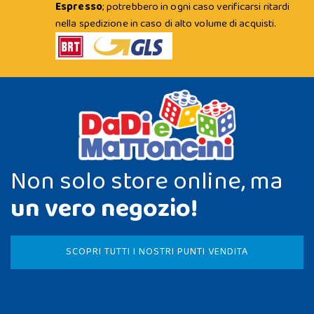
Espresso
; potrebbero in ogni caso verificarsi ritardi
nella spedizione in caso di alto volume di acquisti.
Non solo store online, ma
un vero negozio!
SCOPRI TUTTI I NOSTRI PUNTI VENDITA