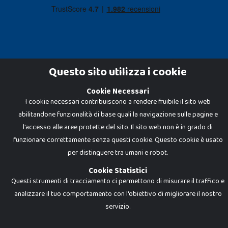
Questo sito utilizza i cookie
Cookie Necessari
Dadi e Mattoncini è un brand di Giocabene Srl. Ogni riproduzione o utilizzo non
I cookie necessari contribuiscono a rendere fruibile il sito web
espressamente autorizzato è severamente vietato. Tutti i loghi, marchi,
brand elencati nel presente shop sono di proprietà dei rispettivi titolari.
abilitandone funzionalità di base quali la navigazione sulle pagine e
I prezzi e le promozioni pubblicate potrebbero differire da quanto esposto in
negozio.
l'accesso alle aree protette del sito. Il sito web non è in grado di
Giocabene Srl - via della Posta 8, 20123 Milano (MI)
funzionare correttamente senza questi cookie. Questo cookie è usato
P.IVA 02608090425 - REA AN201199 - C.S. 10.000 i.v.
per distinguere tra umani e robot.
Cookie Statistici
Questi strumenti di tracciamento ci permettono di misurare il traffico e
analizzare il tuo comportamento con l'obiettivo di migliorare il nostro
servizio.