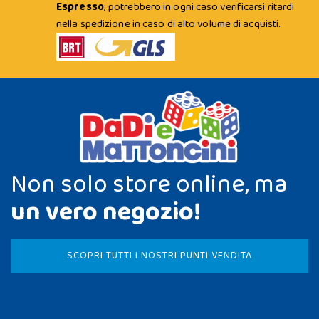
Espresso
; potrebbero in ogni caso verificarsi ritardi
nella spedizione in caso di alto volume di acquisti.
Non solo store online, ma
un vero negozio!
SCOPRI TUTTI I NOSTRI PUNTI VENDITA