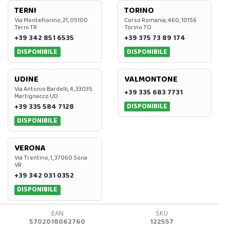
TERNI
TORINO
Via Montefiorino, 21, 05100
Corso Romania, 460, 10156
Terni TR
Torino TO
+39 342 851 6535
+39 375 73 89 174
DISPONIBILE
DISPONIBILE
UDINE
VALMONTONE
Via Antonio Bardelli, 4, 33035
+39 335 683 7731
Martignacco UD
DISPONIBILE
+39 335 584 7128
DISPONIBILE
VERONA
Via Trentino, 1, 37060 Sona
VR
+39 342 031 0352
DISPONIBILE
EAN
SKU
5702018062760
122557