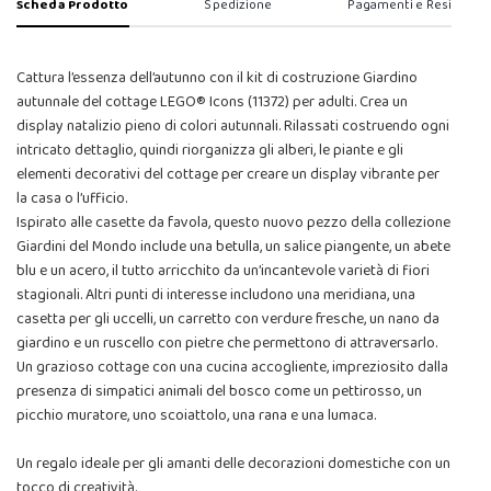
Scheda Prodotto
Spedizione
Pagamenti e Resi
Cattura l’essenza dell’autunno con il kit di costruzione Giardino
autunnale del cottage LEGO® Icons (11372) per adulti. Crea un
display natalizio pieno di colori autunnali. Rilassati costruendo ogni
intricato dettaglio, quindi riorganizza gli alberi, le piante e gli
elementi decorativi del cottage per creare un display vibrante per
la casa o l’ufficio.
Ispirato alle casette da favola, questo nuovo pezzo della collezione
Giardini del Mondo include una betulla, un salice piangente, un abete
blu e un acero, il tutto arricchito da un’incantevole varietà di fiori
stagionali. Altri punti di interesse includono una meridiana, una
casetta per gli uccelli, un carretto con verdure fresche, un nano da
giardino e un ruscello con pietre che permettono di attraversarlo.
Un grazioso cottage con una cucina accogliente, impreziosito dalla
presenza di simpatici animali del bosco come un pettirosso, un
picchio muratore, uno scoiattolo, una rana e una lumaca.
Un regalo ideale per gli amanti delle decorazioni domestiche con un
tocco di creatività.