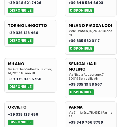
+39 348 521 7426
+39 348 584 5603
DISPONIBILE
DISPONIBILE
TORINO LINGOTTO
MILANO PIAZZA LODI
Viale Umbria, 16, 20137 Milano
+39 335 123 456
MI
DISPONIBILE
+39 335 532 3117
DISPONIBILE
MILANO
SENIGALLIA IL
MOLINO
Via Gottlieb Wilhelm Daimler,
61, 20151 Milano MI
Via Nicola Abbagnano, 7,
+39 375 833 6760
60019 Senigallia AN
+39 335 19 58 567
DISPONIBILE
DISPONIBILE
ORVIETO
PARMA
Via Emilia Est, 7B, 43121 Parma
+39 335 123 456
PR
DISPONIBILE
+39 349 766 8789