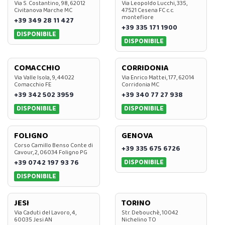
Via S. Costantino, 98, 62012
Via Leopoldo Lucchi, 335,
Civitanova Marche MC
47521 Cesena FC c.c.
montefiore
+39 349 28 11 427
+39 335 171 1900
DISPONIBILE
DISPONIBILE
COMACCHIO
CORRIDONIA
Via Valle Isola, 9, 44022
Via Enrico Mattei, 177, 62014
Comacchio FE
Corridonia MC
+39 342 502 3959
+39 340 77 27 938
DISPONIBILE
DISPONIBILE
FOLIGNO
GENOVA
Corso Camillo Benso Conte di
+39 335 675 6726
Cavour, 2, 06034 Foligno PG
DISPONIBILE
+39 0742 197 93 76
DISPONIBILE
JESI
TORINO
Via Caduti del Lavoro, 4,
Str. Debouchè, 10042
60035 Jesi AN
Nichelino TO