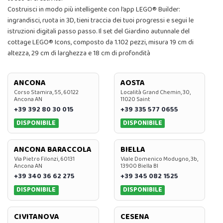
Costruisci in modo più intelligente con l’app LEGO® Builder:
ingrandisci, ruota in 3D, tieni traccia dei tuoi progressi e segui le
istruzioni digitali passo passo. Il set del Giardino autunnale del
cottage LEGO® Icons, composto da 1.102 pezzi, misura 19 cm di
altezza, 29 cm di larghezza e 18 cm di profondità
ANCONA
AOSTA
Corso Stamira, 55, 60122
Località Grand Chemin, 30,
Ancona AN
11020 Saint
+39 392 80 30 015
+39 335 577 0655
DISPONIBILE
DISPONIBILE
ANCONA BARACCOLA
BIELLA
Via Pietro Filonzi, 60131
Viale Domenico Modugno, 3b,
Ancona AN
13900 Biella BI
+39 340 36 62 275
+39 345 082 1525
DISPONIBILE
DISPONIBILE
CIVITANOVA
CESENA