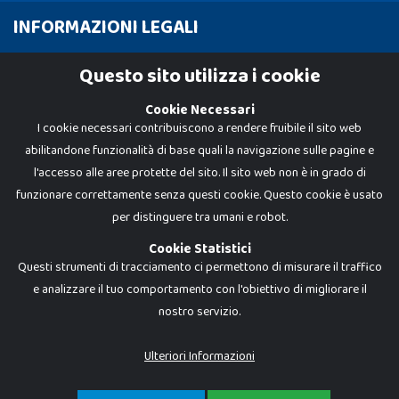
INFORMAZIONI LEGALI
Cookie Policy
Questo sito utilizza i cookie
Privacy Policy
Cookie Necessari
I cookie necessari contribuiscono a rendere fruibile il sito web
abilitandone funzionalità di base quali la navigazione sulle pagine e
l'accesso alle aree protette del sito. Il sito web non è in grado di
funzionare correttamente senza questi cookie. Questo cookie è usato
per distinguere tra umani e robot.
Cookie Statistici
Questi strumenti di tracciamento ci permettono di misurare il traffico
e analizzare il tuo comportamento con l'obiettivo di migliorare il
Dadi e Mattoncini è un brand di Giocabene Srl. Ogni riproduzione o utilizzo non
nostro servizio.
espressamente autorizzato è severamente vietato. Tutti i loghi, marchi,
brand elencati nel presente shop sono di proprietà dei rispettivi titolari.
I prezzi e le promozioni pubblicate potrebbero differire da quanto esposto in
Ulteriori Informazioni
negozio.
Giocabene Srl - via della Posta 8, 20123 Milano (MI)
P.IVA 02608090425 - REA AN201199 - C.S. 10.000 i.v.