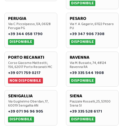
DISPONIBILE
PERUGIA
PESARO
Via C. Piccolpasso, 1/A, 06128
Via Y. A. Gagarin, 61122 Pesaro
Perugia PG
PU
+39 344 058 1790
+39 347 906 7308
DISPONIBILE
DISPONIBILE
PORTO RECANATI
RAVENNA
Corso Giacomo Matteotti,
Via M. Bussato, 74, 48124
156, 62017 Porto Recanati MC
Ravenna RA
+39 071 759 0217
+39 335 544 1908
NON DISPONIBILE
DISPONIBILE
SENIGALLIA
SIENA
Via Guglielmo Oberdan, 17,
Piazzale Rosselli, 25, 53100
60019 Senigallia AN
Siena SI
+39 071 96 96 905
+39 335 528 6171
DISPONIBILE
DISPONIBILE