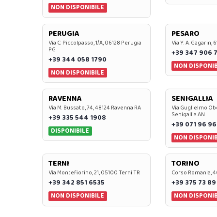
NON DISPONIBILE
PERUGIA
PESARO
Via C. Piccolpasso, 1/A, 06128 Perugia
Via Y. A. Gagarin,
PG
+39 347 906 
+39 344 058 1790
NON DISPONIB
NON DISPONIBILE
RAVENNA
SENIGALLIA
Via M. Bussato, 74, 48124 Ravenna RA
Via Guglielmo Obe
Senigallia AN
+39 335 544 1908
+39 071 96 96
DISPONIBILE
NON DISPONIB
TERNI
TORINO
Via Montefiorino, 21, 05100 Terni TR
Corso Romania, 4
+39 342 851 6535
+39 375 73 89
NON DISPONIBILE
NON DISPONIB