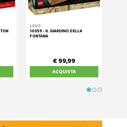
LEGO
LEGO
RTON
10359 - IL GIARDINO DELLA
10367
FONTANA
BOOK
€ 99,99
ACQUISTA