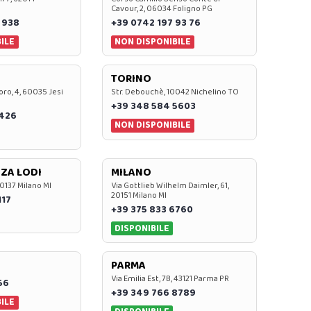
Cavour, 2, 06034 Foligno PG
 938
+39 0742 197 93 76
ILE
NON DISPONIBILE
TORINO
oro, 4, 60035 Jesi
Str. Debouchè, 10042 Nichelino TO
+39 348 584 5603
7426
NON DISPONIBILE
ZA LODI
MILANO
20137 Milano MI
Via Gottlieb Wilhelm Daimler, 61,
20151 Milano MI
117
+39 375 833 6760
DISPONIBILE
PARMA
Via Emilia Est, 7B, 43121 Parma PR
56
+39 349 766 8789
ILE