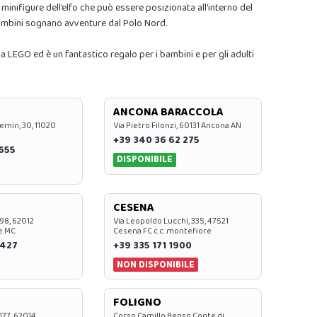
minifigure dell’elfo che può essere posizionata all’interno del
 bambini sognano avventure dal Polo Nord.
a LEGO ed è un fantastico regalo per i bambini e per gli adulti
ANCONA BARACCOLA
emin, 30, 11020
Via Pietro Filonzi, 60131 Ancona AN
+39 340 36 62 275
0655
DISPONIBILE
CESENA
 98, 62012
Via Leopoldo Lucchi, 335, 47521
e MC
Cesena FC c.c. montefiore
 427
+39 335 171 1900
NON DISPONIBILE
FOLIGNO
 177, 62014
Corso Camillo Benso Conte di