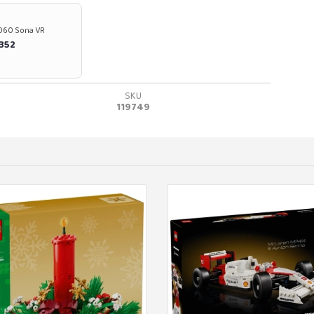
37060 Sona VR
0352
SKU
119749