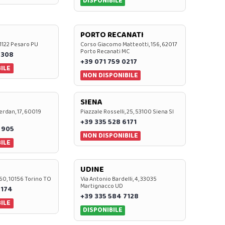
DISPONIBILE
PORTO RECANATI
 61122 Pesaro PU
Corso Giacomo Matteotti, 156, 62017
Porto Recanati MC
7308
+39 071 759 0217
ILE
NON DISPONIBILE
SIENA
rdan, 17, 60019
Piazzale Rosselli, 25, 53100 Siena SI
+39 335 528 6171
 905
NON DISPONIBILE
ILE
UDINE
60, 10156 Torino TO
Via Antonio Bardelli, 4, 33035
Martignacco UD
 174
+39 335 584 7128
ILE
DISPONIBILE