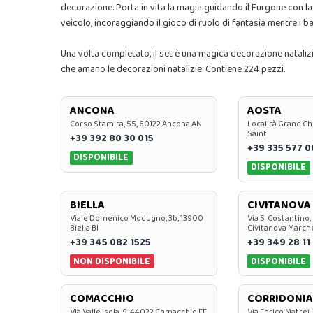
decorazione. Porta in vita la magia guidando il Furgone con la 
veicolo, incoraggiando il gioco di ruolo di fantasia mentre i
Una volta completato, il set è una magica decorazione natalizi
che amano le decorazioni natalizie. Contiene 224 pezzi.
ANCONA
AOSTA
Corso Stamira, 55, 60122 Ancona AN
Località Grand Ch
Saint
+39 392 80 30 015
+39 335 577 
DISPONIBILE
DISPONIBILE
BIELLA
CIVITANOVA
Viale Domenico Modugno, 3b, 13900
Via S. Costantino,
Biella BI
Civitanova March
+39 345 082 1525
+39 349 28 11
NON DISPONIBILE
DISPONIBILE
COMACCHIO
CORRIDONIA
Via Valle Isola, 9, 44022 Comacchio FE
Via Enrico Mattei,