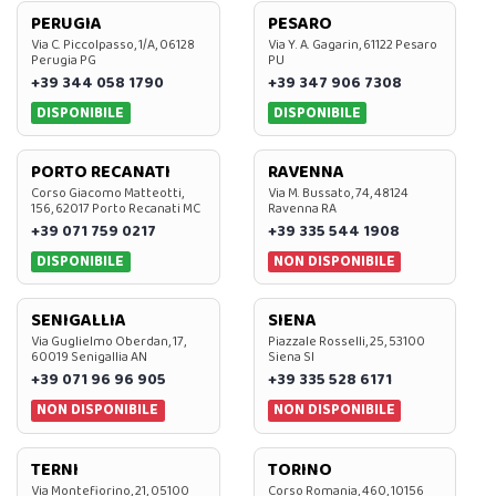
PERUGIA
PESARO
Via C. Piccolpasso, 1/A, 06128
Via Y. A. Gagarin, 61122 Pesaro
Perugia PG
PU
+39 344 058 1790
+39 347 906 7308
DISPONIBILE
DISPONIBILE
PORTO RECANATI
RAVENNA
Corso Giacomo Matteotti,
Via M. Bussato, 74, 48124
156, 62017 Porto Recanati MC
Ravenna RA
+39 071 759 0217
+39 335 544 1908
DISPONIBILE
NON DISPONIBILE
SENIGALLIA
SIENA
Via Guglielmo Oberdan, 17,
Piazzale Rosselli, 25, 53100
60019 Senigallia AN
Siena SI
+39 071 96 96 905
+39 335 528 6171
NON DISPONIBILE
NON DISPONIBILE
TERNI
TORINO
Via Montefiorino, 21, 05100
Corso Romania, 460, 10156