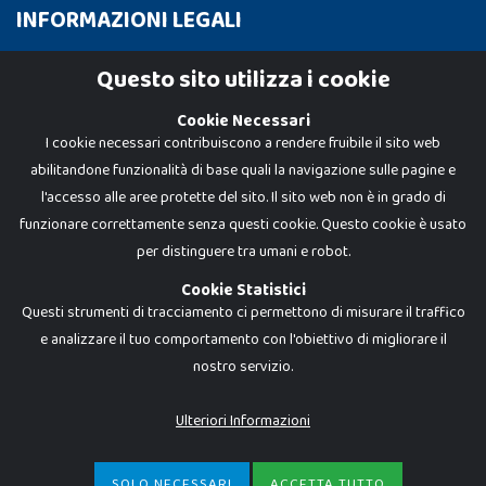
INFORMAZIONI LEGALI
Cookie Policy
Questo sito utilizza i cookie
Privacy Policy
Cookie Necessari
I cookie necessari contribuiscono a rendere fruibile il sito web
abilitandone funzionalità di base quali la navigazione sulle pagine e
l'accesso alle aree protette del sito. Il sito web non è in grado di
funzionare correttamente senza questi cookie. Questo cookie è usato
per distinguere tra umani e robot.
Cookie Statistici
Questi strumenti di tracciamento ci permettono di misurare il traffico
e analizzare il tuo comportamento con l'obiettivo di migliorare il
nostro servizio.
Dadi e Mattoncini è un brand di Giocabene Srl. Ogni riproduzione o utilizzo non
espressamente autorizzato è severamente vietato. Tutti i loghi, marchi,
brand elencati nel presente shop sono di proprietà dei rispettivi titolari.
I prezzi e le promozioni pubblicate potrebbero differire da quanto esposto in
Ulteriori Informazioni
negozio.
Giocabene Srl - via della Posta 8, 20123 Milano (MI)
P.IVA 02608090425 - REA AN201199 - C.S. 10.000 i.v.
SOLO NECESSARI
ACCETTA TUTTO