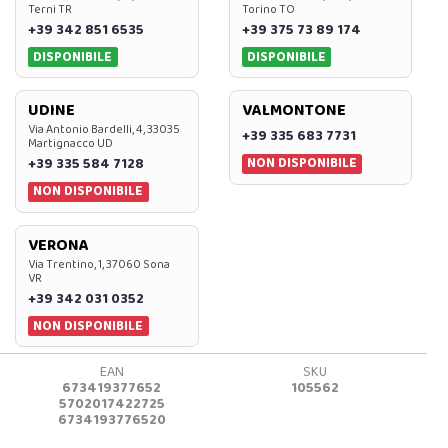
Terni TR
Torino TO
+39 342 851 6535
+39 375 73 89 174
DISPONIBILE
DISPONIBILE
UDINE
VALMONTONE
Via Antonio Bardelli, 4, 33035
+39 335 683 7731
Martignacco UD
NON DISPONIBILE
+39 335 584 7128
NON DISPONIBILE
VERONA
Via Trentino, 1, 37060 Sona
VR
+39 342 031 0352
NON DISPONIBILE
EAN
SKU
673419377652
105562
5702017422725
6734193776520