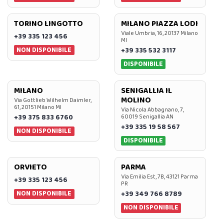
TORINO LINGOTTO
MILANO PIAZZA LODI
Viale Umbria, 16, 20137 Milano
+39 335 123 456
MI
NON DISPONIBILE
+39 335 532 3117
DISPONIBILE
MILANO
SENIGALLIA IL
MOLINO
Via Gottlieb Wilhelm Daimler,
61, 20151 Milano MI
Via Nicola Abbagnano, 7,
+39 375 833 6760
60019 Senigallia AN
+39 335 19 58 567
NON DISPONIBILE
DISPONIBILE
ORVIETO
PARMA
Via Emilia Est, 7B, 43121 Parma
+39 335 123 456
PR
NON DISPONIBILE
+39 349 766 8789
NON DISPONIBILE