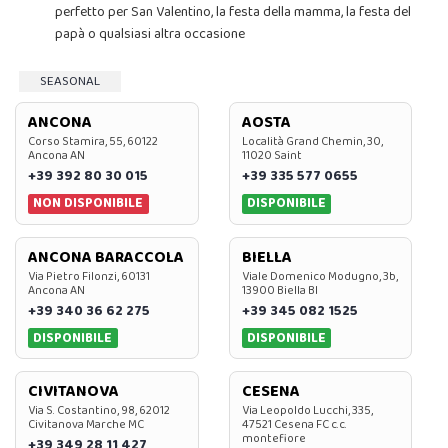
perfetto per San Valentino, la festa della mamma, la festa del
papà o qualsiasi altra occasione
SEASONAL
ANCONA
AOSTA
Corso Stamira, 55, 60122
Località Grand Chemin, 30,
Ancona AN
11020 Saint
+39 392 80 30 015
+39 335 577 0655
NON DISPONIBILE
DISPONIBILE
ANCONA BARACCOLA
BIELLA
Via Pietro Filonzi, 60131
Viale Domenico Modugno, 3b,
Ancona AN
13900 Biella BI
+39 340 36 62 275
+39 345 082 1525
DISPONIBILE
DISPONIBILE
CIVITANOVA
CESENA
Via S. Costantino, 98, 62012
Via Leopoldo Lucchi, 335,
Civitanova Marche MC
47521 Cesena FC c.c.
montefiore
+39 349 28 11 427