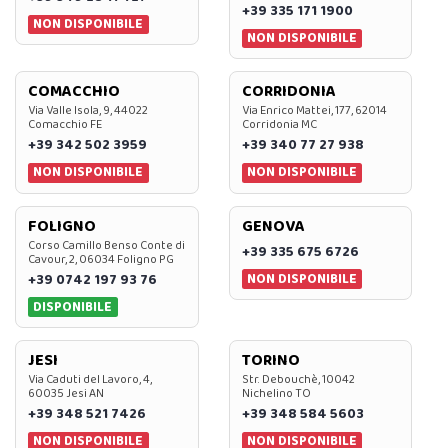
+39 335 171 1900
NON DISPONIBILE
NON DISPONIBILE
COMACCHIO
CORRIDONIA
Via Valle Isola, 9, 44022
Via Enrico Mattei, 177, 62014
Comacchio FE
Corridonia MC
+39 342 502 3959
+39 340 77 27 938
NON DISPONIBILE
NON DISPONIBILE
FOLIGNO
GENOVA
Corso Camillo Benso Conte di
+39 335 675 6726
Cavour, 2, 06034 Foligno PG
NON DISPONIBILE
+39 0742 197 93 76
DISPONIBILE
JESI
TORINO
Via Caduti del Lavoro, 4,
Str. Debouchè, 10042
60035 Jesi AN
Nichelino TO
+39 348 521 7426
+39 348 584 5603
NON DISPONIBILE
NON DISPONIBILE