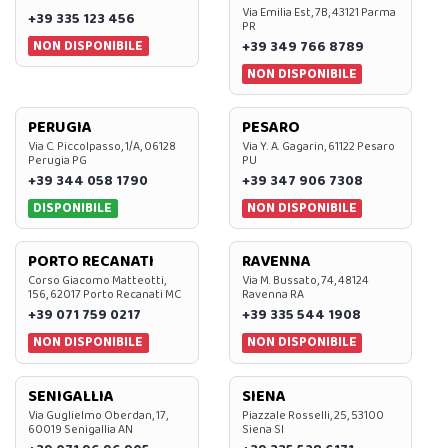
Via Emilia Est, 7B, 43121 Parma
+39 335 123 456
PR
NON DISPONIBILE
+39 349 766 8789
NON DISPONIBILE
PERUGIA
PESARO
Via C. Piccolpasso, 1/A, 06128
Via Y. A. Gagarin, 61122 Pesaro
Perugia PG
PU
+39 344 058 1790
+39 347 906 7308
DISPONIBILE
NON DISPONIBILE
PORTO RECANATI
RAVENNA
Corso Giacomo Matteotti,
Via M. Bussato, 74, 48124
156, 62017 Porto Recanati MC
Ravenna RA
+39 071 759 0217
+39 335 544 1908
NON DISPONIBILE
NON DISPONIBILE
SENIGALLIA
SIENA
Via Guglielmo Oberdan, 17,
Piazzale Rosselli, 25, 53100
60019 Senigallia AN
Siena SI