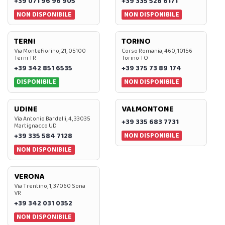
+39 071 96 96 905
+39 335 528 6171
NON DISPONIBILE
NON DISPONIBILE
TERNI
TORINO
Via Montefiorino, 21, 05100
Corso Romania, 460, 10156
Terni TR
Torino TO
+39 342 851 6535
+39 375 73 89 174
DISPONIBILE
NON DISPONIBILE
UDINE
VALMONTONE
Via Antonio Bardelli, 4, 33035
+39 335 683 7731
Martignacco UD
NON DISPONIBILE
+39 335 584 7128
NON DISPONIBILE
VERONA
Via Trentino, 1, 37060 Sona
VR
+39 342 031 0352
NON DISPONIBILE