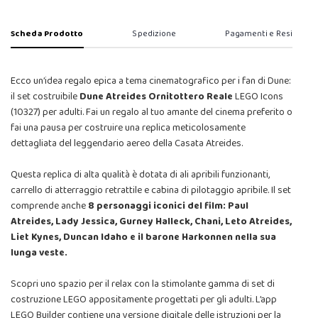
Scheda Prodotto
Spedizione
Pagamenti e Resi
Ecco un’idea regalo epica a tema cinematografico per i fan di Dune:
il set costruibile
Dune Atreides Ornitottero Reale
LEGO Icons
(10327) per adulti. Fai un regalo al tuo amante del cinema preferito o
fai una pausa per costruire una replica meticolosamente
dettagliata del leggendario aereo della Casata Atreides.
Questa replica di alta qualità è dotata di ali apribili funzionanti,
carrello di atterraggio retrattile e cabina di pilotaggio apribile. Il set
comprende anche
8 personaggi iconici del film: Paul
Atreides, Lady Jessica, Gurney Halleck, Chani, Leto Atreides,
Liet Kynes, Duncan Idaho e il barone Harkonnen nella sua
lunga veste.
Scopri uno spazio per il relax con la stimolante gamma di set di
costruzione LEGO appositamente progettati per gli adulti. L’app
LEGO Builder contiene una versione digitale delle istruzioni per la