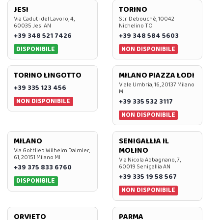
JESI
TORINO
Via Caduti del Lavoro, 4,
Str. Debouchè, 10042
60035 Jesi AN
Nichelino TO
+39 348 521 7426
+39 348 584 5603
DISPONIBILE
NON DISPONIBILE
TORINO LINGOTTO
MILANO PIAZZA LODI
Viale Umbria, 16, 20137 Milano
+39 335 123 456
MI
NON DISPONIBILE
+39 335 532 3117
NON DISPONIBILE
MILANO
SENIGALLIA IL
MOLINO
Via Gottlieb Wilhelm Daimler,
61, 20151 Milano MI
Via Nicola Abbagnano, 7,
+39 375 833 6760
60019 Senigallia AN
+39 335 19 58 567
DISPONIBILE
NON DISPONIBILE
ORVIETO
PARMA