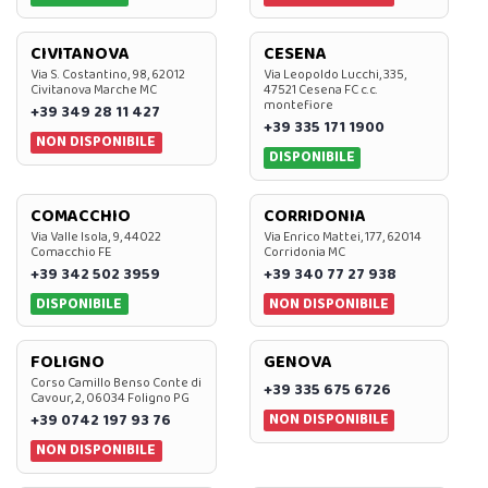
CIVITANOVA
CESENA
Via S. Costantino, 98, 62012
Via Leopoldo Lucchi, 335,
Civitanova Marche MC
47521 Cesena FC c.c.
montefiore
+39 349 28 11 427
+39 335 171 1900
NON DISPONIBILE
DISPONIBILE
COMACCHIO
CORRIDONIA
Via Valle Isola, 9, 44022
Via Enrico Mattei, 177, 62014
Comacchio FE
Corridonia MC
+39 342 502 3959
+39 340 77 27 938
DISPONIBILE
NON DISPONIBILE
FOLIGNO
GENOVA
Corso Camillo Benso Conte di
+39 335 675 6726
Cavour, 2, 06034 Foligno PG
NON DISPONIBILE
+39 0742 197 93 76
NON DISPONIBILE