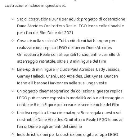
costruzione incluse in questo set.
Set di costruzione Dune per adulti: progetto di costruzione
Dune Atreides Ornitottero Reale LEGO Icons collezionabile
per i fan del film Dune del 2021
Cosa c’è nella scatola? Tutto ciò di cui hai bisogno per
realizzare una replica LEGO dell’aereo Dune Atreides
Orinitottero Reale con ali apribili funzionanti e carrello di
atterraggio retrattile, oltre a 8 minifigure del film
Line-up di minifigure: include Paul Atreides, Lady Jessica,
Gurney Halleck, Chani, Leto Atreides, Liet Kynes, Duncan
Idaho e il barone Harkonnen nella sua lunga veste
Un oggetto cinematografico da collezione: questa replica
LEGO può essere esposta in modalità volo o atterraggio e
contiene 8 minifigure per creare le scene epiche del film
Un’idea regalo a tema cinematografico: regala questo set
costruibile Dune Atreides Ornitottero Reale LEGO Icons ai
fan di Dune e agli amanti del cinema
Include istruzioni per la costruzione digitale: l’app LEGO