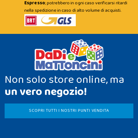
Espresso
; potrebbero in ogni caso verificarsi ritardi
nella spedizione in caso di alto volume di acquisti.
Non solo store online, ma
un vero negozio!
SCOPRI TUTTI I NOSTRI PUNTI VENDITA