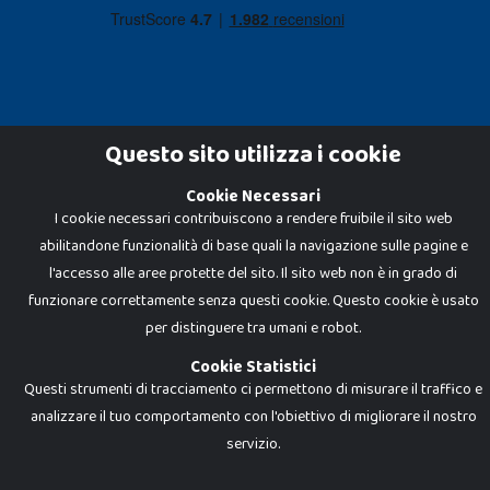
Questo sito utilizza i cookie
Cookie Necessari
Dadi e Mattoncini è un brand di Giocabene Srl. Ogni riproduzione o utilizzo non
I cookie necessari contribuiscono a rendere fruibile il sito web
espressamente autorizzato è severamente vietato. Tutti i loghi, marchi,
brand elencati nel presente shop sono di proprietà dei rispettivi titolari.
abilitandone funzionalità di base quali la navigazione sulle pagine e
I prezzi e le promozioni pubblicate potrebbero differire da quanto esposto in
negozio.
l'accesso alle aree protette del sito. Il sito web non è in grado di
Giocabene Srl - via della Posta 8, 20123 Milano (MI)
funzionare correttamente senza questi cookie. Questo cookie è usato
P.IVA 02608090425 - REA AN201199 - C.S. 10.000 i.v.
per distinguere tra umani e robot.
Cookie Statistici
Questi strumenti di tracciamento ci permettono di misurare il traffico e
analizzare il tuo comportamento con l'obiettivo di migliorare il nostro
servizio.