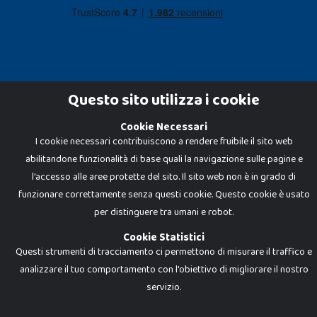
Questo sito utilizza i cookie
Cookie Necessari
Dadi e Mattoncini è un brand di Giocabene Srl. Ogni riproduzione o utilizzo non
I cookie necessari contribuiscono a rendere fruibile il sito web
espressamente autorizzato è severamente vietato. Tutti i loghi, marchi,
brand elencati nel presente shop sono di proprietà dei rispettivi titolari.
abilitandone funzionalità di base quali la navigazione sulle pagine e
I prezzi e le promozioni pubblicate potrebbero differire da quanto esposto in
negozio.
l'accesso alle aree protette del sito. Il sito web non è in grado di
Giocabene Srl - via della Posta 8, 20123 Milano (MI)
funzionare correttamente senza questi cookie. Questo cookie è usato
P.IVA 02608090425 - REA AN201199 - C.S. 10.000 i.v.
per distinguere tra umani e robot.
Cookie Statistici
Questi strumenti di tracciamento ci permettono di misurare il traffico e
analizzare il tuo comportamento con l'obiettivo di migliorare il nostro
servizio.