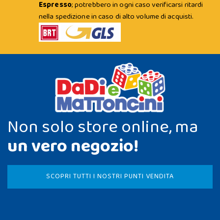
Espresso
; potrebbero in ogni caso verificarsi ritardi
nella spedizione in caso di alto volume di acquisti.
Non solo store online, ma
un vero negozio!
SCOPRI TUTTI I NOSTRI PUNTI VENDITA