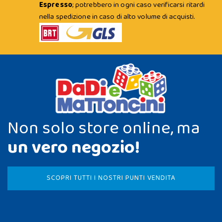
Espresso
; potrebbero in ogni caso verificarsi ritardi
nella spedizione in caso di alto volume di acquisti.
Non solo store online, ma
un vero negozio!
SCOPRI TUTTI I NOSTRI PUNTI VENDITA