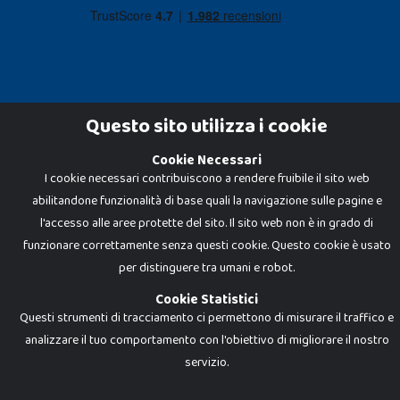
Questo sito utilizza i cookie
Cookie Necessari
Dadi e Mattoncini è un brand di Giocabene Srl. Ogni riproduzione o utilizzo non
I cookie necessari contribuiscono a rendere fruibile il sito web
espressamente autorizzato è severamente vietato. Tutti i loghi, marchi,
brand elencati nel presente shop sono di proprietà dei rispettivi titolari.
abilitandone funzionalità di base quali la navigazione sulle pagine e
I prezzi e le promozioni pubblicate potrebbero differire da quanto esposto in
negozio.
l'accesso alle aree protette del sito. Il sito web non è in grado di
Giocabene Srl - via della Posta 8, 20123 Milano (MI)
funzionare correttamente senza questi cookie. Questo cookie è usato
P.IVA 02608090425 - REA AN201199 - C.S. 10.000 i.v.
per distinguere tra umani e robot.
Cookie Statistici
Questi strumenti di tracciamento ci permettono di misurare il traffico e
analizzare il tuo comportamento con l'obiettivo di migliorare il nostro
servizio.