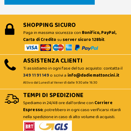
SHOPPING SICURO
Paga in massima sicurezza con
Bonifico, PayPal,
Carta di Credito
su
server sicuro 128bit
.
ASSISTENZA CLIENTI
Ti assistiamo in ogni fase del tuo acquisto: contatta il
349 11 91 149
o scrivi a
info@dadiemattoncini.it
Attivo dal Lunedì al Venerdì dalle 9:30 alle 16:30
TEMPI DI SPEDIZIONE
Spediamo in 24/48 ore dall'ordine con
Corriere
Espresso
; potrebbero in ogni caso verificarsi ritardi
nella spedizione in caso di alto volume di acquisti.