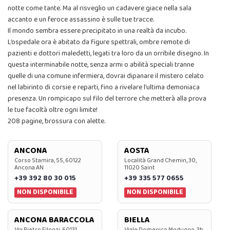
notte come tante. Ma al risveglio un cadavere giace nella sala
accanto e un feroce assassino è sulle tue tracce.
Il mondo sembra essere precipitato in una realtà da incubo.
L’ospedale ora è abitato da figure spettrali, ombre remote di
pazienti e dottori maledetti, legati tra loro da un orribile disegno. In
questa interminabile notte, senza armi o abilità speciali tranne
quelle di una comune infermiera, dovrai dipanare il mistero celato
nel labirinto di corsie e reparti, fino a rivelare l’ultima demoniaca
presenza. Un rompicapo sul filo del terrore che metterà alla prova
le tue facoltà oltre ogni limite!
208 pagine, brossura con alette.
ANCONA
AOSTA
Corso Stamira, 55, 60122
Località Grand Chemin, 30,
Ancona AN
11020 Saint
+39 392 80 30 015
+39 335 577 0655
NON DISPONIBILE
NON DISPONIBILE
ANCONA BARACCOLA
BIELLA
Via Pietro Filonzi, 60131
Viale Domenico Modugno, 3b,