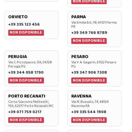
NON DISPONIBILE
ORVIETO
PARMA
Via Emilia Est, 7B, 43121 Parma
+39 335 123 456
PR
NON DISPONIBILE
+39 349 766 8789
NON DISPONIBILE
PERUGIA
PESARO
Via C. Piccolpasso, 1/A, 06128
Via Y. A. Gagarin, 61122 Pesaro
Perugia PG
PU
+39 344 058 1790
+39 347 906 7308
NON DISPONIBILE
NON DISPONIBILE
PORTO RECANATI
RAVENNA
Corso Giacomo Matteotti,
Via M. Bussato, 74, 48124
156, 62017 Porto Recanati MC
Ravenna RA
+39 071 759 0217
+39 335 544 1908
NON DISPONIBILE
NON DISPONIBILE