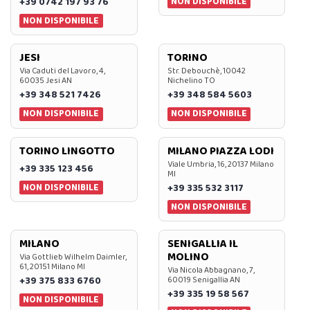
NON DISPONIBILE
+39 0742 197 93 76
NON DISPONIBILE
JESI
TORINO
Via Caduti del Lavoro, 4,
Str. Debouchè, 10042
60035 Jesi AN
Nichelino TO
+39 348 521 7426
+39 348 584 5603
NON DISPONIBILE
NON DISPONIBILE
TORINO LINGOTTO
MILANO PIAZZA LODI
Viale Umbria, 16, 20137 Milano
+39 335 123 456
MI
NON DISPONIBILE
+39 335 532 3117
NON DISPONIBILE
MILANO
SENIGALLIA IL
MOLINO
Via Gottlieb Wilhelm Daimler,
61, 20151 Milano MI
Via Nicola Abbagnano, 7,
+39 375 833 6760
60019 Senigallia AN
+39 335 19 58 567
NON DISPONIBILE