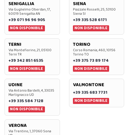
SENIGALLIA
SIENA
Via Guglielmo Oberdan, 17,
Piazzale Rosselli, 25, 53100
60019 Senigallia AN
Siena SI
+39 071 96 96 905
+39 335 528 6171
NON DISPONIBILE
NON DISPONIBILE
TERNI
TORINO
Via Montefiorino, 21, 05100
Corso Romania, 460, 10156
Terni TR
Torino TO
+39 342 851 6535
+39 375 73 89 174
NON DISPONIBILE
NON DISPONIBILE
UDINE
VALMONTONE
Via Antonio Bardelli, 4, 33035
+39 335 683 7731
Martignacco UD
NON DISPONIBILE
+39 335 584 7128
NON DISPONIBILE
VERONA
Via Trentino, 1, 37060 Sona