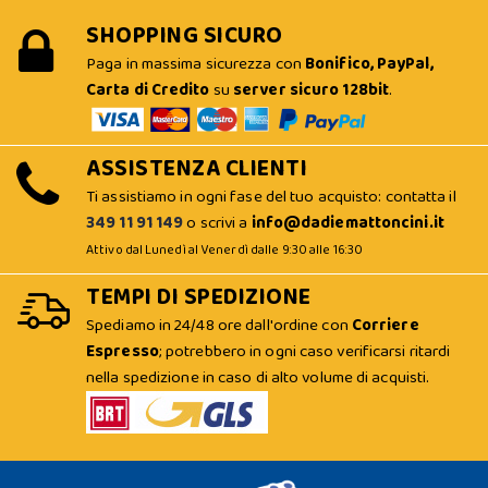
SHOPPING SICURO
Paga in massima sicurezza con
Bonifico, PayPal,
Carta di Credito
su
server sicuro 128bit
.
ASSISTENZA CLIENTI
Ti assistiamo in ogni fase del tuo acquisto: contatta il
349 11 91 149
o scrivi a
info@dadiemattoncini.it
Attivo dal Lunedì al Venerdì dalle 9:30 alle 16:30
TEMPI DI SPEDIZIONE
Spediamo in 24/48 ore dall'ordine con
Corriere
Espresso
; potrebbero in ogni caso verificarsi ritardi
nella spedizione in caso di alto volume di acquisti.