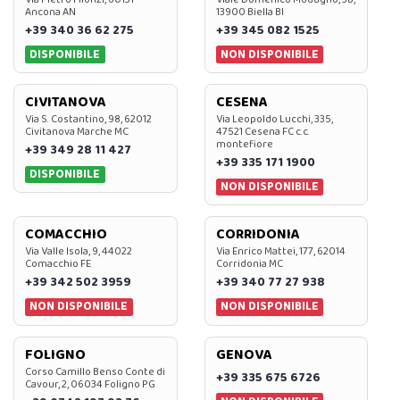
Ancona AN
13900 Biella BI
+39 340 36 62 275
+39 345 082 1525
DISPONIBILE
NON DISPONIBILE
CIVITANOVA
CESENA
Via S. Costantino, 98, 62012
Via Leopoldo Lucchi, 335,
Civitanova Marche MC
47521 Cesena FC c.c.
montefiore
+39 349 28 11 427
+39 335 171 1900
DISPONIBILE
NON DISPONIBILE
COMACCHIO
CORRIDONIA
Via Valle Isola, 9, 44022
Via Enrico Mattei, 177, 62014
Comacchio FE
Corridonia MC
+39 342 502 3959
+39 340 77 27 938
NON DISPONIBILE
NON DISPONIBILE
FOLIGNO
GENOVA
Corso Camillo Benso Conte di
+39 335 675 6726
Cavour, 2, 06034 Foligno PG