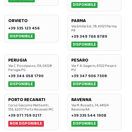
DISPONIBILE
ORVIETO
PARMA
Via Emilia Est, 7B, 43121 Parma
+39 335 123 456
PR
DISPONIBILE
+39 349 766 8789
DISPONIBILE
PERUGIA
PESARO
Via C. Piccolpasso, 1/A, 06128
Via Y. A. Gagarin, 61122 Pesaro
Perugia PG
PU
+39 344 058 1790
+39 347 906 7308
DISPONIBILE
DISPONIBILE
PORTO RECANATI
RAVENNA
Corso Giacomo Matteotti,
Via M. Bussato, 74, 48124
156, 62017 Porto Recanati MC
Ravenna RA
+39 071 759 0217
+39 335 544 1908
NON DISPONIBILE
DISPONIBILE