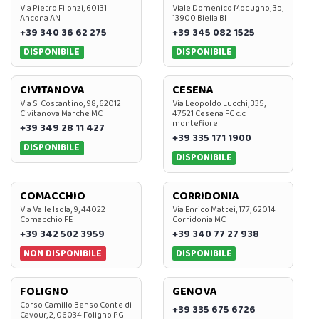
Via Pietro Filonzi, 60131
Viale Domenico Modugno, 3b,
Ancona AN
13900 Biella BI
+39 340 36 62 275
+39 345 082 1525
DISPONIBILE
DISPONIBILE
CIVITANOVA
CESENA
Via S. Costantino, 98, 62012
Via Leopoldo Lucchi, 335,
Civitanova Marche MC
47521 Cesena FC c.c.
montefiore
+39 349 28 11 427
+39 335 171 1900
DISPONIBILE
DISPONIBILE
COMACCHIO
CORRIDONIA
Via Valle Isola, 9, 44022
Via Enrico Mattei, 177, 62014
Comacchio FE
Corridonia MC
+39 342 502 3959
+39 340 77 27 938
NON DISPONIBILE
DISPONIBILE
FOLIGNO
GENOVA
Corso Camillo Benso Conte di
+39 335 675 6726
Cavour, 2, 06034 Foligno PG