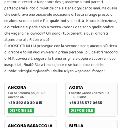
genitori di recarti a Kingsport dove, assieme ai tuoi parenti,
parteciperai al rito di Yuletide che si tiene ogni cento anni. Ma quella
che sembrava una piacevole occasione di festa si tinge presto di
un alone sconcertante. Per quale motivo la città è buia e silenziosa,
e di Yuletide si parla solo a mezza voce? Cosa sono quelle ombre
che vagano nei cunicoli? Chi sono i tuoi parenti e quali orrori ti
attendono alla Ricorrenza?
CHOOSE CTHULHU prosegue con la seconda serie, ancora più ricca
di orrore e follia! Puoi rivivere in prima persona i più celebri racconti
di H. P. Lovecraft: seguirai la trama originale oppure scoprirai nuovi
inaspettati finali? Sta a te scegliere, e se hai ancora qualche
dubbio: "Ph'nglui mglw'nafh Cthulhu R'lyeh wgah'nagl fhtagn."
ANCONA
AOSTA
Corso Stamira, 55, 60122
Località Grand Chemin, 30,
Ancona AN
11020 Saint
+39 392 80 30 015
+39 335 577 0655
DISPONIBILE
DISPONIBILE
ANCONA BARACCOLA
BIELLA