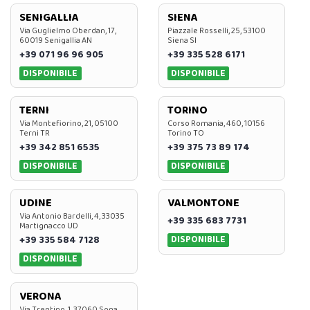
SENIGALLIA
SIENA
Via Guglielmo Oberdan, 17,
Piazzale Rosselli, 25, 53100
60019 Senigallia AN
Siena SI
+39 071 96 96 905
+39 335 528 6171
DISPONIBILE
DISPONIBILE
TERNI
TORINO
Via Montefiorino, 21, 05100
Corso Romania, 460, 10156
Terni TR
Torino TO
+39 342 851 6535
+39 375 73 89 174
DISPONIBILE
DISPONIBILE
UDINE
VALMONTONE
Via Antonio Bardelli, 4, 33035
+39 335 683 7731
Martignacco UD
DISPONIBILE
+39 335 584 7128
DISPONIBILE
VERONA
Via Trentino, 1, 37060 Sona