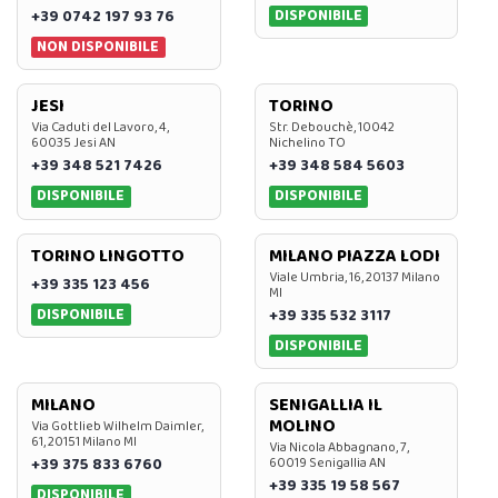
DISPONIBILE
+39 0742 197 93 76
NON DISPONIBILE
JESI
TORINO
Via Caduti del Lavoro, 4,
Str. Debouchè, 10042
60035 Jesi AN
Nichelino TO
+39 348 521 7426
+39 348 584 5603
DISPONIBILE
DISPONIBILE
TORINO LINGOTTO
MILANO PIAZZA LODI
Viale Umbria, 16, 20137 Milano
+39 335 123 456
MI
DISPONIBILE
+39 335 532 3117
DISPONIBILE
MILANO
SENIGALLIA IL
MOLINO
Via Gottlieb Wilhelm Daimler,
61, 20151 Milano MI
Via Nicola Abbagnano, 7,
+39 375 833 6760
60019 Senigallia AN
+39 335 19 58 567
DISPONIBILE