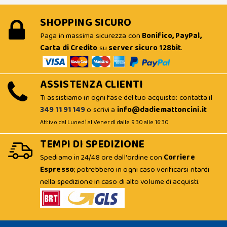
SHOPPING SICURO
Paga in massima sicurezza con
Bonifico, PayPal,
Carta di Credito
su
server sicuro 128bit
.
ASSISTENZA CLIENTI
Ti assistiamo in ogni fase del tuo acquisto: contatta il
349 11 91 149
o scrivi a
info@dadiemattoncini.it
Attivo dal Lunedì al Venerdì dalle 9:30 alle 16:30
TEMPI DI SPEDIZIONE
Spediamo in 24/48 ore dall'ordine con
Corriere
Espresso
; potrebbero in ogni caso verificarsi ritardi
nella spedizione in caso di alto volume di acquisti.