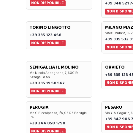
NON DISPONIBILE
+39 348 521 
NON DISPONIB
TORINO LINGOTTO
MILANO PIAZ
Viale Umbria, 16, 
+39 335 123 456
+39 335 532 3
NON DISPONIBILE
NON DISPONIB
SENIGALLIA IL MOLINO
ORVIETO
Via Nicola Abbagnano, 7, 60019
+39 335 123 4
Senigallia AN
NON DISPONIB
+39 335 19 58 567
NON DISPONIBILE
PERUGIA
PESARO
Via C. Piccolpasso, 1/A, 06128 Perugia
Via Y. A. Gagarin,
PG
+39 347 906 
+39 344 058 1790
NON DISPONIB
NON DISPONIBILE