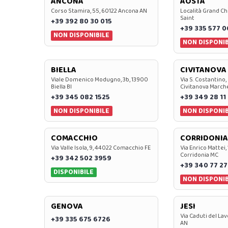
ANCONA
AOSTA
Corso Stamira, 55, 60122 Ancona AN
Località Grand Ch
Saint
+39 392 80 30 015
+39 335 577 
NON DISPONIBILE
NON DISPONIB
BIELLA
CIVITANOVA
Viale Domenico Modugno, 3b, 13900
Via S. Costantino,
Biella BI
Civitanova March
+39 345 082 1525
+39 349 28 11
NON DISPONIBILE
NON DISPONIB
COMACCHIO
CORRIDONIA
Via Valle Isola, 9, 44022 Comacchio FE
Via Enrico Mattei,
Corridonia MC
+39 342 502 3959
+39 340 77 27
DISPONIBILE
NON DISPONIB
GENOVA
JESI
Via Caduti del Lav
+39 335 675 6726
AN