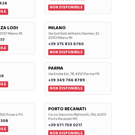
7426
NON DISPONIBILE
ILE
ZA LODI
MILANO
20137 Milano MI
Via Gottlieb Wilhelm Daimler, 61,
20151 Milano MI
117
+39 375 833 6760
ILE
NON DISPONIBILE
PARMA
Via Emilia Est, 7B, 43121 Parma PR
56
+39 349 766 8789
ILE
NON DISPONIBILE
PORTO RECANATI
 61122 Pesaro PU
Corso Giacomo Matteotti, 156, 62017
Porto Recanati MC
7308
+39 071 759 0217
ILE
NON DISPONIBILE