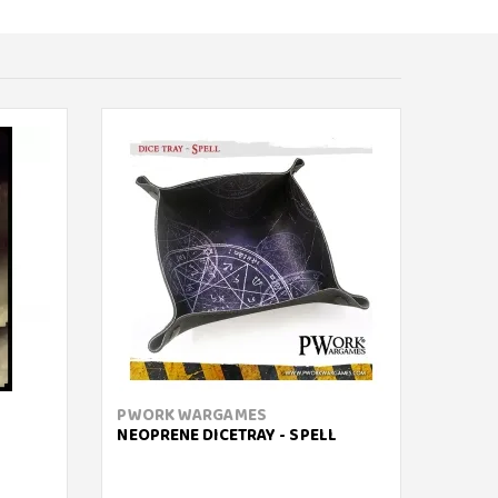
PWORK WARGAMES
NEED
NEOPRENE DICETRAY - SPELL
VAMPI
- CHI