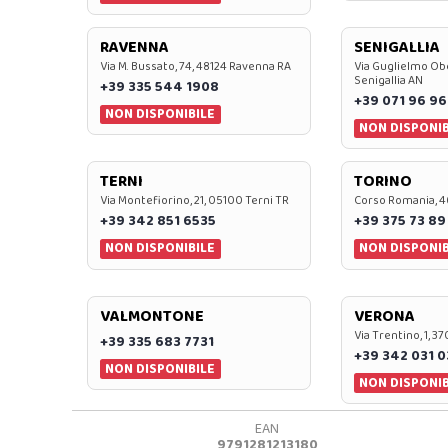
RAVENNA
SENIGALLIA
Via M. Bussato, 74, 48124 Ravenna RA
Via Guglielmo Obe
Senigallia AN
+39 335 544 1908
+39 071 96 96
NON DISPONIBILE
NON DISPONIB
TERNI
TORINO
Via Montefiorino, 21, 05100 Terni TR
Corso Romania, 4
+39 342 851 6535
+39 375 73 89
NON DISPONIBILE
NON DISPONIB
VALMONTONE
VERONA
Via Trentino, 1, 
+39 335 683 7731
+39 342 031 
NON DISPONIBILE
NON DISPONIB
EAN
9791281213180