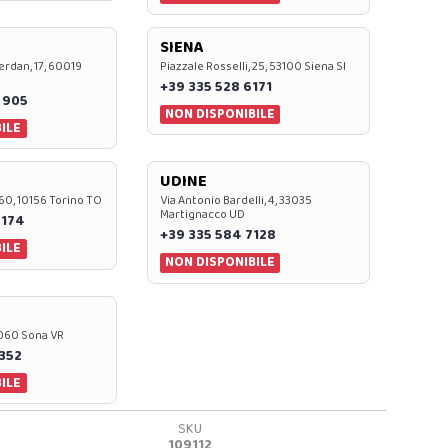
SIENA
rdan, 17, 60019
Piazzale Rosselli, 25, 53100 Siena SI
+39 335 528 6171
 905
NON DISPONIBILE
ILE
UDINE
60, 10156 Torino TO
Via Antonio Bardelli, 4, 33035
Martignacco UD
 174
+39 335 584 7128
ILE
NON DISPONIBILE
37060 Sona VR
0352
ILE
SKU
109112