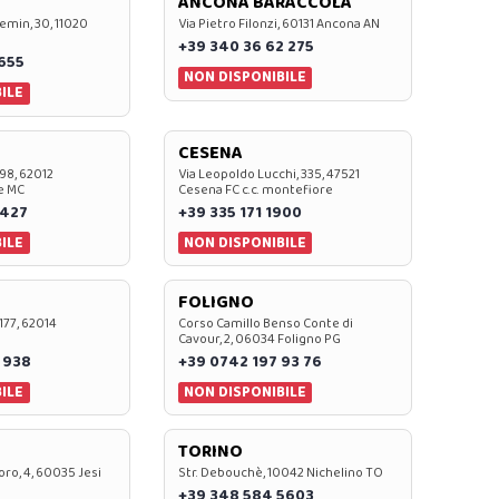
ANCONA BARACCOLA
emin, 30, 11020
Via Pietro Filonzi, 60131 Ancona AN
+39 340 36 62 275
0655
NON DISPONIBILE
ILE
CESENA
 98, 62012
Via Leopoldo Lucchi, 335, 47521
e MC
Cesena FC c.c. montefiore
 427
+39 335 171 1900
ILE
NON DISPONIBILE
FOLIGNO
 177, 62014
Corso Camillo Benso Conte di
Cavour, 2, 06034 Foligno PG
 938
+39 0742 197 93 76
ILE
NON DISPONIBILE
TORINO
oro, 4, 60035 Jesi
Str. Debouchè, 10042 Nichelino TO
+39 348 584 5603