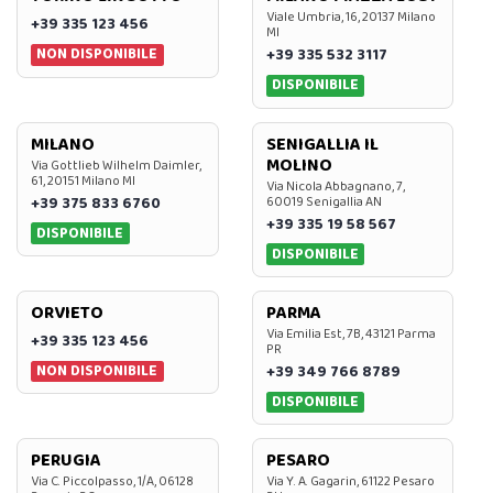
Viale Umbria, 16, 20137 Milano
+39 335 123 456
MI
NON DISPONIBILE
+39 335 532 3117
DISPONIBILE
MILANO
SENIGALLIA IL
MOLINO
Via Gottlieb Wilhelm Daimler,
61, 20151 Milano MI
Via Nicola Abbagnano, 7,
+39 375 833 6760
60019 Senigallia AN
+39 335 19 58 567
DISPONIBILE
DISPONIBILE
ORVIETO
PARMA
Via Emilia Est, 7B, 43121 Parma
+39 335 123 456
PR
NON DISPONIBILE
+39 349 766 8789
DISPONIBILE
PERUGIA
PESARO
Via C. Piccolpasso, 1/A, 06128
Via Y. A. Gagarin, 61122 Pesaro