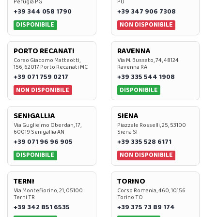
Perugia PG
PU
+39 344 058 1790
+39 347 906 7308
DISPONIBILE
NON DISPONIBILE
PORTO RECANATI
RAVENNA
Corso Giacomo Matteotti,
Via M. Bussato, 74, 48124
156, 62017 Porto Recanati MC
Ravenna RA
+39 071 759 0217
+39 335 544 1908
NON DISPONIBILE
DISPONIBILE
SENIGALLIA
SIENA
Via Guglielmo Oberdan, 17,
Piazzale Rosselli, 25, 53100
60019 Senigallia AN
Siena SI
+39 071 96 96 905
+39 335 528 6171
DISPONIBILE
NON DISPONIBILE
TERNI
TORINO
Via Montefiorino, 21, 05100
Corso Romania, 460, 10156
Terni TR
Torino TO
+39 342 851 6535
+39 375 73 89 174