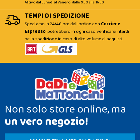
Attivo dal Lunedì al Venerdì dalle 9:30 alle 16:30
TEMPI DI SPEDIZIONE
Spediamo in 24/48 ore dall'ordine con
Corriere
Espresso
; potrebbero in ogni caso verificarsi ritardi
nella spedizione in caso di alto volume di acquisti.
Non solo store online, ma
un vero negozio!