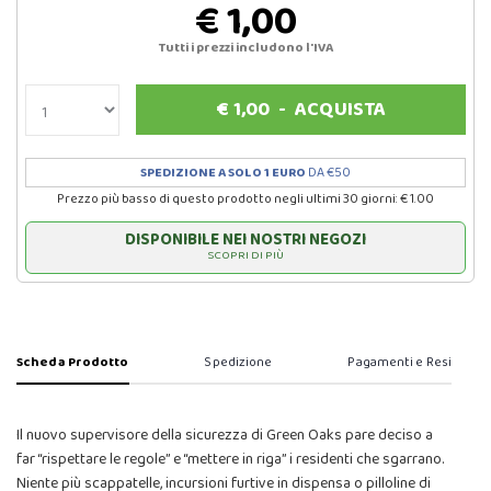
€ 1,00
Tutti i prezzi includono l'IVA
€
1,00
-
ACQUISTA
SPEDIZIONE A SOLO 1 EURO
DA €50
Prezzo più basso di questo prodotto negli ultimi 30 giorni: € 1.00
DISPONIBILE NEI NOSTRI NEGOZI
SCOPRI DI PIÙ
Scheda Prodotto
Spedizione
Pagamenti e Resi
Il nuovo supervisore della sicurezza di Green Oaks pare deciso a
far “rispettare le regole” e “mettere in riga” i residenti che sgarrano.
Niente più scappatelle, incursioni furtive in dispensa o pilloline di