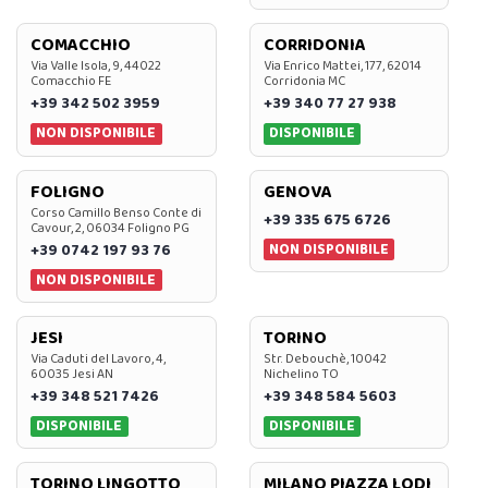
COMACCHIO
CORRIDONIA
Via Valle Isola, 9, 44022
Via Enrico Mattei, 177, 62014
Comacchio FE
Corridonia MC
+39 342 502 3959
+39 340 77 27 938
NON DISPONIBILE
DISPONIBILE
FOLIGNO
GENOVA
Corso Camillo Benso Conte di
+39 335 675 6726
Cavour, 2, 06034 Foligno PG
NON DISPONIBILE
+39 0742 197 93 76
NON DISPONIBILE
JESI
TORINO
Via Caduti del Lavoro, 4,
Str. Debouchè, 10042
60035 Jesi AN
Nichelino TO
+39 348 521 7426
+39 348 584 5603
DISPONIBILE
DISPONIBILE
TORINO LINGOTTO
MILANO PIAZZA LODI