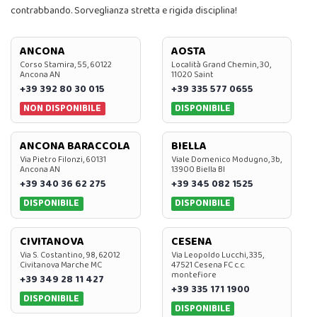
contrabbando. Sorveglianza stretta e rigida disciplina!
ANCONA
AOSTA
Corso Stamira, 55, 60122
Località Grand Chemin, 30,
Ancona AN
11020 Saint
+39 392 80 30 015
+39 335 577 0655
NON DISPONIBILE
DISPONIBILE
ANCONA BARACCOLA
BIELLA
Via Pietro Filonzi, 60131
Viale Domenico Modugno, 3b,
Ancona AN
13900 Biella BI
+39 340 36 62 275
+39 345 082 1525
DISPONIBILE
DISPONIBILE
CIVITANOVA
CESENA
Via S. Costantino, 98, 62012
Via Leopoldo Lucchi, 335,
Civitanova Marche MC
47521 Cesena FC c.c.
montefiore
+39 349 28 11 427
+39 335 171 1900
DISPONIBILE
DISPONIBILE