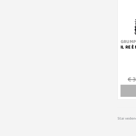
GRUMP
IL RE 
€ 
Stai veden