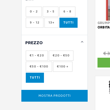
0 - 2
3 - 5
6 - 8
9 - 12
13+
TUTTI
GRUMP
ORBITA
PREZZO
€ 
€1 - €20
€20 - €50
€50 - €100
€100 +
TUTTI
MOSTRA PRODOTTI