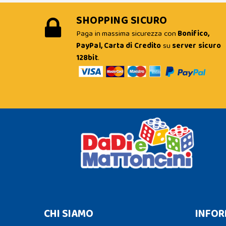
SHOPPING SICURO
Paga in massima sicurezza con
Bonifico,
PayPal, Carta di Credito
su
server sicuro
128bit
.
CHI SIAMO
INFOR