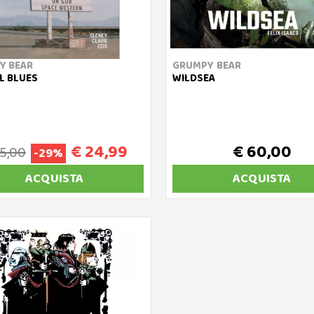
Y BEAR
GRUMPY BEAR
L BLUES
WILDSEA
€ 24,99
€ 60,00
35,00
-29%
ACQUISTA
ACQUISTA