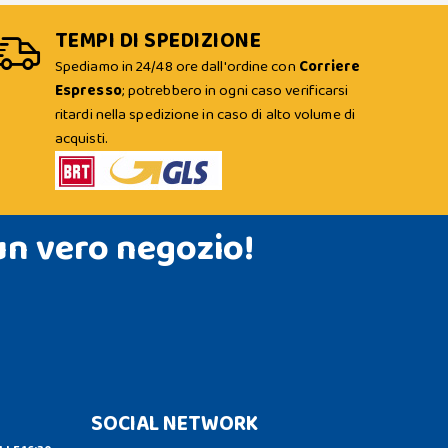
TEMPI DI SPEDIZIONE
Spediamo in 24/48 ore dall'ordine con
Corriere
Espresso
; potrebbero in ogni caso verificarsi
ritardi nella spedizione in caso di alto volume di
acquisti.
un vero negozio!
SOCIAL NETWORK