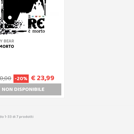
Y BEAR
È MORTO
€ 23,99
30,00
-20%
NON DISP
ONIBILE
do 1-33 di 7 prodotti